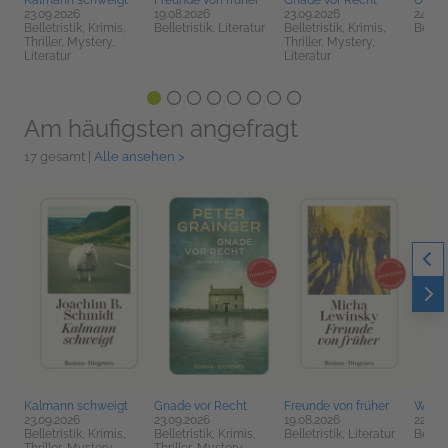
Kalmann schweigt
Freunde von früher
Gnade vor Recht
Offen
23.09.2026
19.08.2026
23.09.2026
24.06
Belletristik, Krimis,
Belletristik, Literatur
Belletristik, Krimis,
Belletr
Thriller, Mystery,
Thriller, Mystery,
Literatur
Literatur
Am häufigsten angefragt
17 gesamt |
Alle ansehen >
Kalmann schweigt
Gnade vor Recht
Freunde von früher
Wirf 
23.09.2026
23.09.2026
19.08.2026
22.07.
Belletristik, Krimis,
Belletristik, Krimis,
Belletristik, Literatur
Belletr