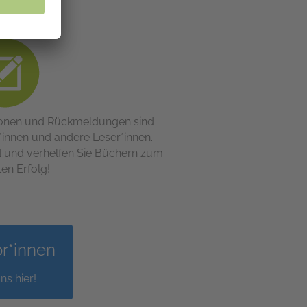
ionen und Rückmeldungen sind
r*innen und andere Leser*innen.
d und verhelfen Sie Büchern zum
en Erfolg!
or*innen
ns hier!