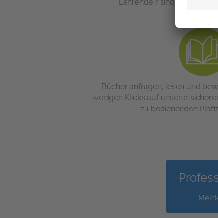
Lehrende*r sind Sie bei NetG
Bücher anfragen, lesen und bewer
wenigen Klicks auf unserer sichere
zu bedienenden Platt
Profess
Melde