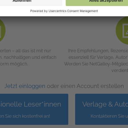
alley genau richtig.
ten – all das ist mit nur
Ihre Empfehlungen, Rezens
n, nachhaltigen und einfach
essenziell für Verlage, Auto
form möglich.
Werden Sie NetGalley-Mitglie
verdient
Jetzt einloggen
oder einen Account erstellen
ionelle Leser*innen
Verlage & Aut
n Sie sich kostenfrei an!
Kontaktieren Sie u