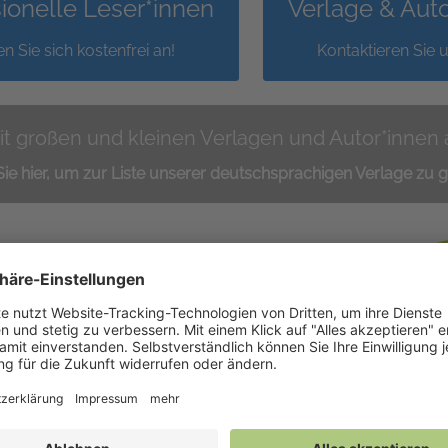
ionelle Leser*innen
Verlage & Aut
n Sie sich kostenfrei an!
Kontaktieren Sie u
it großen und kleinen Verlagen und Autor*innen
Sie hier, um zur Liste unserer deutschsprachigen Verlage zu 
nen nutzen NetGalley, um
Verlage und Autor*innen s
elgruppe zu entdecken. Als
Hörexemplare zur Verfügung 
ent*in, Journalist*in,
können sie mit dem gewüns
, Bibliothekar*in oder
NetGalley Bücherrega