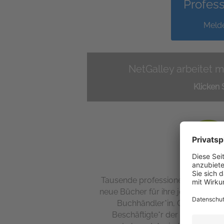
Profess
Melde
NetGalley arbeitet m
Klicken 
Tausende professionelle Leser*in
neue Bücher für ihre jeweilige Zi
Buchhändler*in, Online-Rezens
Beschäftigte*r der Buchbranche