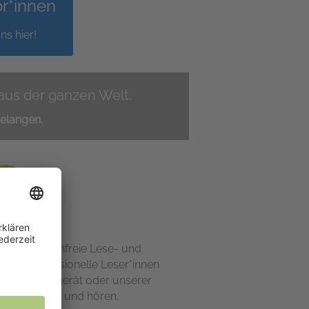
or*innen
ns hier!
 aus der ganzen Welt.
gelangen.
tellen kostenfreie Lese- und
und professionelle Leser*innen
chten Lesegerät oder unserer
l App lesen und hören.