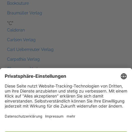
Bookouture
Braumüller Verlag
"C"
Calderan
Carlsen Verlag
Carl Ueberreuter Verlag
Carpathia Verlag
Chaospony Verlag
C.H.Beck
C.H.Beck Hörbücher
Christian Brandstätter Verlag
CINNA
Cross Cult
CulturBooks Verlag