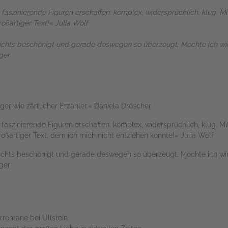
faszinierende Figuren erschaffen: komplex, widersprüchlich, klug. Mit
roßartiger Text!« Julia Wolf
ichts beschönigt und gerade deswegen so überzeugt. Mochte ich wir
ger
ger wie zärtlicher Erzähler.« Daniela Dröscher
aszinierende Figuren erschaffen: komplex, widersprüchlich, klug. Mi
großartiger Text, dem ich mich nicht entziehen konnte!« Julia Wolf
ichts beschönigt und gerade deswegen so überzeugt. Mochte ich wir
ger
rromane bei Ullstein