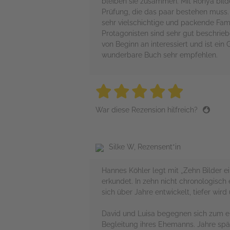
bleiben sie zusammen. Mit Ronya bilde
Prüfung, die das paar bestehen muss. 
sehr vielschichtige und packende Fa
Protagonisten sind sehr gut beschrieb
von Beginn an interessiert und ist ei
wunderbare Buch sehr empfehlen.
5 stars
5 stars
5 stars
5 stars
5 sta
War diese Rezension hilfreich?
Silke W, Rezensent*in
Hannes Köhler legt mit „Zehn Bilder e
erkundet. In zehn nicht chronologisch
sich über Jahre entwickelt, tiefer wird
David und Luisa begegnen sich zum erste
Begleitung ihres Ehemanns. Jahre späte