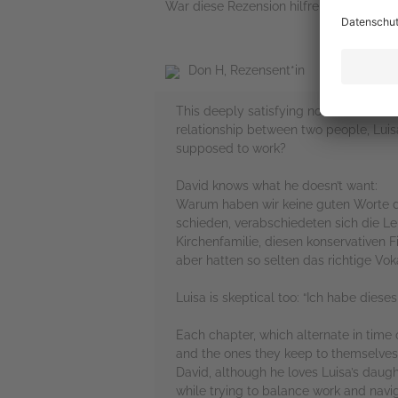
War diese Rezension hilfreich?
Don H, Rezensent*in
This deeply satisfying novel is beauti
relationship between two people, Luisa
supposed to work?
David knows what he doesn’t want:
Warum haben wir keine guten Worte da
schieden, verabschiedeten sich die Leu
Kirchenfamilie, diesen konservativen 
aber hatten so selten das richtige Vok
Luisa is skeptical too: “Ich habe dies
Each chapter, which alternate in time o
and the ones they keep to themselves. T
David, although he loves Luisa’s daugh
while trying to balance work and naviga