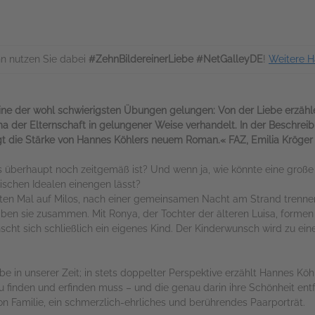
n nutzen Sie dabei
#ZehnBildereinerLiebe #NetGalleyDE
!
Weitere H
ine der wohl schwierigsten Übungen gelungen: Von der Liebe erzähl
der Elternschaft in gelungener Weise verhandelt. In der Beschreib
t die Stärke von Hannes Köhlers neuem Roman.« FAZ, Emilia Kröger
as überhaupt noch zeitgemäß ist? Und wenn ja, wie könnte eine große 
tischen Idealen einengen lässt?
en Mal auf Milos, nach einer gemeinsamen Nacht am Strand trennen 
eiben sie zusammen. Mit Ronya, der Tochter der älteren Luisa, formen
scht sich schließlich ein eigenes Kind. Der Kinderwunsch wird zu ein
iebe in unserer Zeit; in stets doppelter Perspektive erzählt Hannes 
u finden und erfinden muss – und die genau darin ihre Schönheit ent
Familie, ein schmerzlich-ehrliches und berührendes Paarporträt.