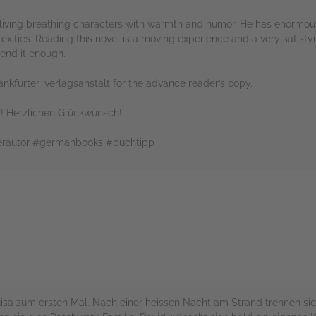
 living breathing characters with warmth and humor. He has enormo
lexities. Reading this novel is a moving experience and a very satisf
mend it enough.
nkfurter_verlagsanstalt for the advance reader’s copy.
! Herzlichen Glückwunsch!
erautor #germanbooks #buchtipp
rs
sa zum ersten Mal. Nach einer heissen Nacht am Strand trennen sich 