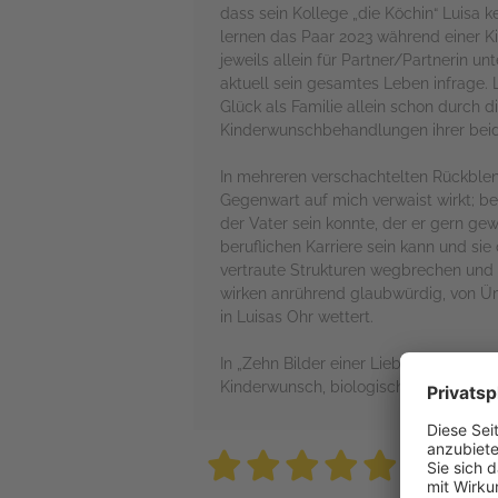
dass sein Kollege „die Köchin“ Luisa 
lernen das Paar 2023 während einer K
jeweils allein für Partner/Partnerin u
aktuell sein gesamtes Leben infrage. Lu
Glück als Familie allein schon durch di
Kinderwunschbehandlungen ihrer beid
In mehreren verschachtelten Rückblend
Gegenwart auf mich verwaist wirkt; bei
der Vater sein konnte, der er gern ge
beruflichen Karriere sein kann und sie
vertraute Strukturen wegbrechen und d
wirken anrührend glaubwürdig, von Ümi
in Luisas Ohr wettert.
In „Zehn Bilder einer Liebe“ begegne
Kinderwunsch, biologische und soziale
5 stars
5 stars
5 stars
5 stars
5 sta