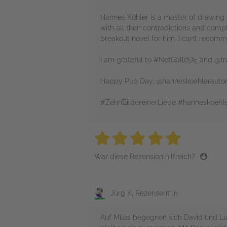
Hannes Köhler is a master of drawing
with all their contradictions and comp
breakout novel for him. I can’t recom
I am grateful to #NetGalleDE and @fra
Happy Pub Day, @hanneskoehlerautor
#ZehnBildereinerLiebe #hanneskoehl
5 stars
5 stars
5 stars
5 stars
5 sta
War diese Rezension hilfreich?
Jürg K, Rezensent*in
Auf Milos begegnen sich David und Lui