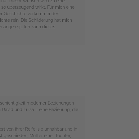
ind. Dieser Wunsch wird zu einer
 so überzeugend wirkt. Für mich eine
eser Geschichte vorkommenden
chte rein. Die Schilderung hat mich
n angeregt. Ich kann dieses
ielschichtigkeit moderner Beziehungen
 David und Luisa – eine Beziehung, die
ert von ihrer Reife, sie unnahbar und in
st geschieden, Mutter einer Tochter,