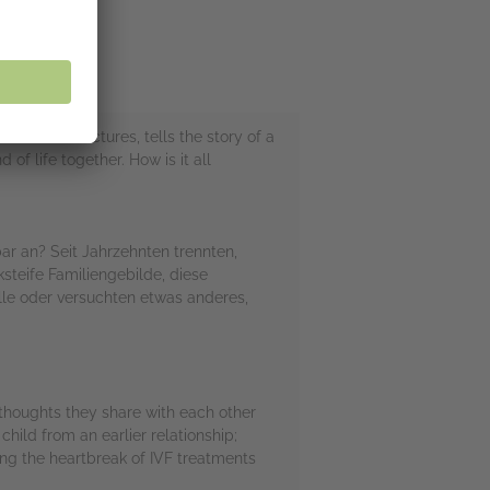
ve in Ten Pictures, tells the story of a
f life together. How is it all
r an? Seit Jahrzehnten trennten,
ksteife Familiengebilde, diese
lle oder versuchten etwas anderes,
e thoughts they share with each other
hild from an earlier relationship;
ing the heartbreak of IVF treatments