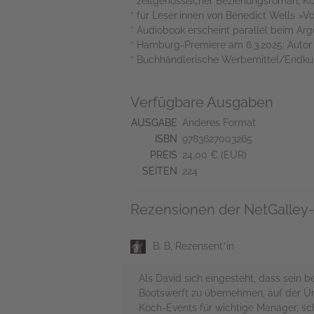
* zeitgenössischer Beziehungsroman; Ko
* für Leser:innen von Benedict Wells »
* Audiobook erscheint parallel beim Ar
* Hamburg-Premiere am 6.3.2025; Autor 
* Buchhändlerische Werbemittel/Endkun
Verfügbare Ausgaben
AUSGABE
Anderes Format
ISBN
9783627003265
PREIS
24,00 € (EUR)
SEITEN
224
Rezensionen der NetGalley-
B. B, Rezensent*in
Als David sich eingesteht, dass sein 
Bootswerft zu übernehmen, auf der Üm
Koch-Events für wichtige Manager, sch