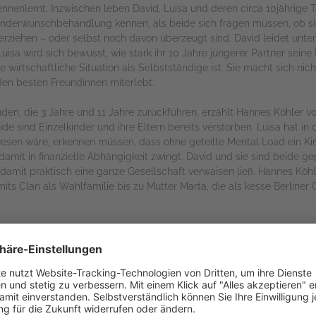
kennenlernt. Inzwischen leben David, Luisa und deren circa 10jährig
inderwunschbehandlung kennen, als beide sich fragen müssen, ob si
nterziehen – oder selbst noch davon überzeugt sind. David leidet unt
isa wird sich bewusst, wie stark ihr 10 Jahre jüngerer Partner seine 
e wirtschaftliche Situation als Selbstständige ist. Sie macht sich nich
en besten Freundinnen miterlebt.
en, die 3 Jahre und 11 Jahre zurückführen, erzählt Hannes Köhler vo
de sind Einzelkinder und ihre Eltern bereits verstorben. Luisa hat in
wesen wäre, erkennen müssen, dass ohne geteilte Mental Load ein Ki
 damit in finanzielle Abhängigkeit zwingt. David und sie sind beide 
amit praktisch eine ganze Gesellschaft verwaisen ließ. Hannes Köhl
ts Clan als Wahlfamilie bis zu Mutter Marta, die als kesse Berliner
n Köhlers Leser:innen liebenswert normale Menschen, die unsere Nac
 Elternschaft, über nicht artikulierte Verletzungen und die Versöhnu
rs