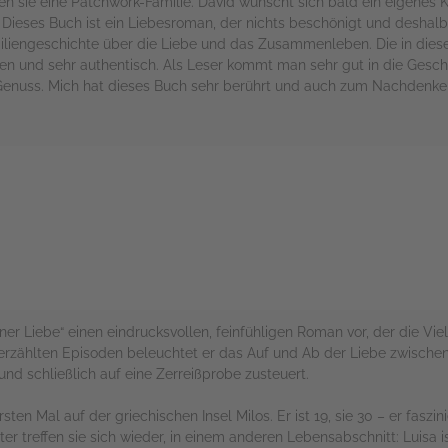
n sie eine Patchwork-Familie. David wünscht sich bald ein eigenes K
Dieses Buch ist ein Liebesroman, der nichts beschönigt und deshalb
miliengeschichte über die Liebe und das Zusammenleben. Die in di
en und sehr authentisch. Als Leser kommt man sehr gut in die Geschi
n Genuss. Mich hat dieses Buch sehr berührt und auch zum Nachdenke
rs
iner Liebe“ einen eindrucksvollen, feinfühligen Roman vor, der die V
 erzählten Episoden beleuchtet er das Auf und Ab der Liebe zwischen
 und schließlich auf eine Zerreißprobe zusteuert.
n Mal auf der griechischen Insel Milos. Er ist 19, sie 30 – er faszini
r treffen sie sich wieder, in einem anderen Lebensabschnitt: Luisa i