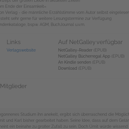
nzept der großen Liebe in aktuellen Zeiten
Vom Ende der Einsamkeit«
gon Verlag - die männliche Erzählstimme vom Autor selbst eingelese
steht sehr gerne für weitere Lesungstermine zur Verfügung
denkataloge, bspw. AGM, BuchJournal u.v.m.
Links
Auf NetGalley verfügbar
Verlagswebsite
NetGalley-Reader
(EPUB)
NetGalley Bücherregal App
(EPUB)
An Kindle senden
(EPUB)
Download
(EPUB)
Mitglieder
begonnenes Studium ihn anekelt, ergibt sich überraschend die Möglichk
it und Karl bisher gearbeitet haben. Seine Idee, dass auf dem Gelä
eint ein beinahe zu großer Zufall zu sein. Doch Ümit würde wissend 