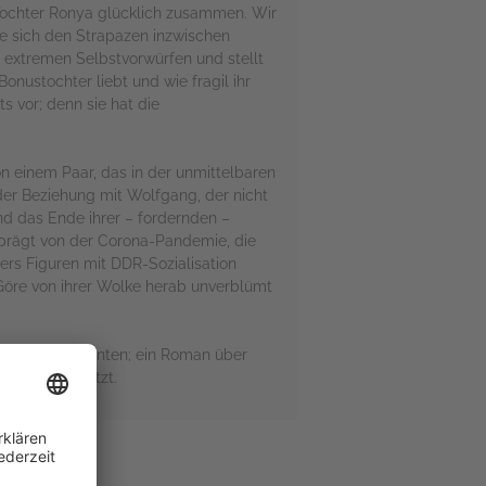
e Tochter Ronya glücklich zusammen. Wir
e sich den Strapazen inzwischen
er extremen Selbstvorwürfen und stellt
Bonustochter liebt und wie fragil ihr
ts vor; denn sie hat die
n einem Paar, das in der unmittelbaren
 der Beziehung mit Wolfgang, der nicht
nd das Ende ihrer – fordernden –
geprägt von der Corona-Pandemie, die
ers Figuren mit DDR-Sozialisation
 Göre von ihrer Wolke herab unverblümt
hbarn sein könnten; ein Roman über
ng mit dem Jetzt.