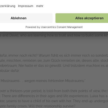
fully written—and exquisitely composed. Zehn Bilder einer Liebe / A Lo
 and David, who are learning how to trust and how to build some kind o
für, immer noch nicht? Warum fühlt es sich immer noch so sonderba
te, mischten, remixten sie, zum Glück remixten sie, dieses alte, stoc
Fiebertraum. Nie hatte er das so gewollt. Und trotzdem machten es a
abular dafür.
es Misstrauens . . .wegen meines fehlenden Misstrauens.”
ver a thirteen-year period, is told from both their points of view, th
here are differences in their ages and life experiences. Luisa has a c
ter, yearns to have a child of his own with her. They end up undergo
te family crises. Will their relationship survive?