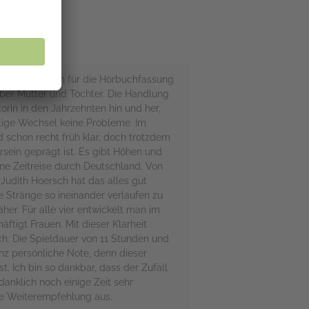
 und habe mich für die Hörbuchfassung
über Mütter und Töchter. Die Handlung
torin in den Jahrzehnten hin und her,
etige Wechsel keine Probleme. Im
d schon recht früh klar, doch trotzdem
ersein geprägt ist. Es gibt Höhen und
ine Zeitreise durch Deutschland. Von
 Judith Hoersch hat das alles gut
se Stränge so ineinander verlaufen zu
her. Für alle vier entwickelt man im
ftigt Frauen. Mit dieser Klarheit
ch. Die Spieldauer von 11 Stunden und
anz persönliche Note, denn dieser
t. Ich bin so dankbar, dass der Zufall
anklich noch einige Zeit sehr
ne Weiterempfehlung aus.