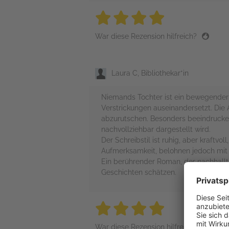
4 stars
4 stars
4 stars
4 stars
4 sta
War diese Rezension hilfreich?
Laura C, Bibliothekar*in
Niemands Tochter ist ein bewegender u
Verstrickungen auseinandersetzt. Die 
abzurutschen. Besonders beeindruckend
nachvollziehbar dargestellt wird.
Der Schreibstil ist ruhig, aber kraftvo
Aufmerksamkeit, belohnen jedoch mit 
Ein berührender Roman, der nachhallt
Geschichten schätzen.
4 stars
4 stars
4 stars
4 stars
4 sta
War diese Rezension hilfreich?