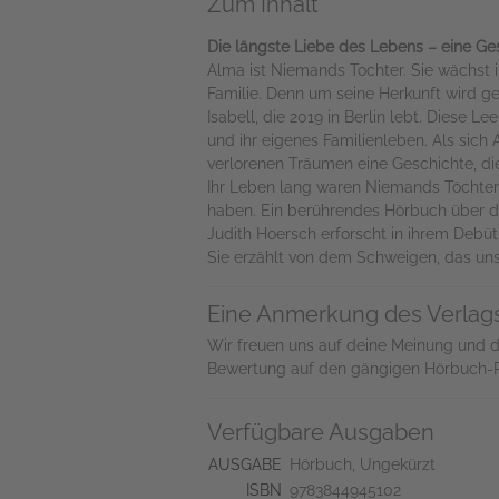
Zum Inhalt
Die längste Liebe des Lebens – eine Ge
Alma ist Niemands Tochter. Sie wächst i
Familie. Denn um seine Herkunft wird ge
Isabell, die 2019 in Berlin lebt. Diese 
und ihr eigenes Familienleben. Als sich
verlorenen Träumen eine Geschichte, di
Ihr Leben lang waren Niemands Töchter 
haben. Ein berührendes Hörbuch über das
Judith Hoersch erforscht in ihrem Debüt
Sie erzählt von dem Schweigen, das uns 
Eine Anmerkung des Verlag
Wir freuen uns auf deine Meinung und 
Bewertung auf den gängigen Hörbuch-Pla
Verfügbare Ausgaben
AUSGABE
Hörbuch, Ungekürzt
ISBN
9783844945102