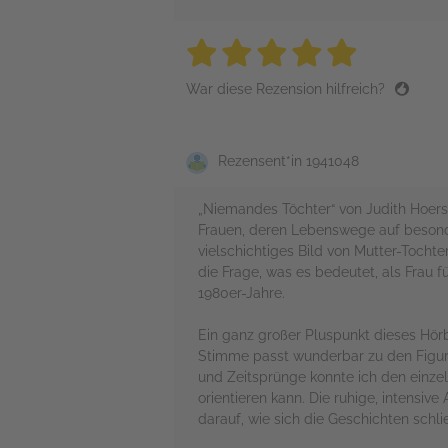
5 stars
5 stars
5 stars
5 stars
5 sta
War diese Rezension hilfreich?
Rezensent*in 1941048
„Niemandes Töchter“ von Judith Hoersc
Frauen, deren Lebenswege auf besonde
vielschichtiges Bild von Mutter-Toch
die Frage, was es bedeutet, als Frau f
1980er-Jahre.
Ein ganz großer Pluspunkt dieses Hörb
Stimme passt wunderbar zu den Figuren
und Zeitsprünge konnte ich den einze
orientieren kann. Die ruhige, intensi
darauf, wie sich die Geschichten schl