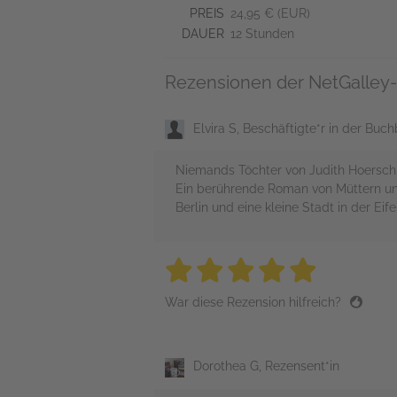
PREIS
24,95 € (EUR)
DAUER
12 Stunden
Rezensionen der NetGalley-
Elvira S, Beschäftigte*r in der Buc
Niemands Töchter von Judith Hoersch 
Ein berührende Roman von Müttern und 
Berlin und eine kleine Stadt in der E
5 stars
5 stars
5 stars
5 stars
5 sta
War diese Rezension hilfreich?
Dorothea G, Rezensent*in