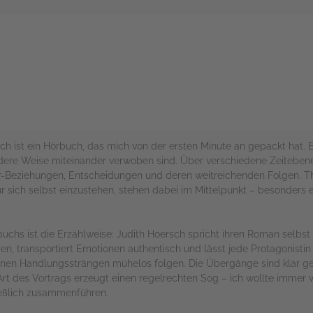
rs
h ist ein Hörbuch, das mich von der ersten Minute an gepackt hat. Er
re Weise miteinander verwoben sind. Über verschiedene Zeitebenen
ter-Beziehungen, Entscheidungen und deren weitreichenden Folgen.
ür sich selbst einzustehen, stehen dabei im Mittelpunkt – besonders 
uchs ist die Erzählweise: Judith Hoersch spricht ihren Roman selbst 
, transportiert Emotionen authentisch und lässt jede Protagonistin
lnen Handlungssträngen mühelos folgen. Die Übergänge sind klar ges
ve Art des Vortrags erzeugt einen regelrechten Sog – ich wollte imme
ießlich zusammenführen.