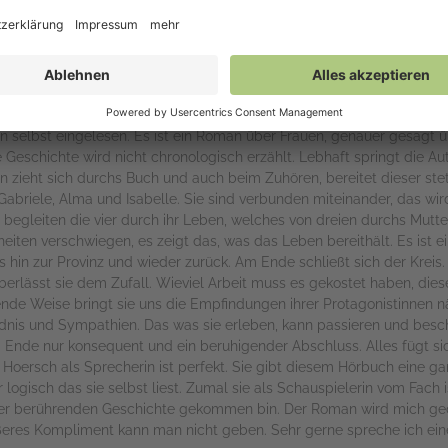
utorin Judith Hoersch bin ich auf dieses Buch aufmerksam geworden
in selbst eingelesen. Es ist ein Roman über Frauen, genauer gesagt 
ie Geschichte wird nicht chronologisch erzählt. Lebhaft springt die Au
den zieht sich durchs Buch und auch beim Zuhören, bereitet dieser st
 Gabriele, Alma und Isabelle. Sie sind verbunden miteinander, das wir
r begleiten die vier durch ihr Leben, welches von dreien durchs Mutt
iten verschwiegen, es zeigt das, was das Leben bereithält. Es ist e
s hin zur Provinz und wieder zurück. Am Ende schließt sich der Kreis.
überlässt sie dem Zufall. Wieviel Arbeit muss es gekostet haben, die
ende Weise bringt sie uns die Empfindungen ihrer Protagonistinnen nä
dnis und Sympathien. Das was sie erleben, kann passieren und beschä
 Ende nur konsequent und ein beruhigender Abschluss. Alles fügt si
h Hoersch als Sprecherin ist perfekt. Sie gibt diesem Hörbuch eine g
logisch das sie selbst liest. Zumal sie als Schauspielerin vom Fach is
eser berührenden Geschichte gekommen bin. Der Roman wird mich ged
ßeres Kompliment kann man nicht geben. Sehr gerne spreche ich ei