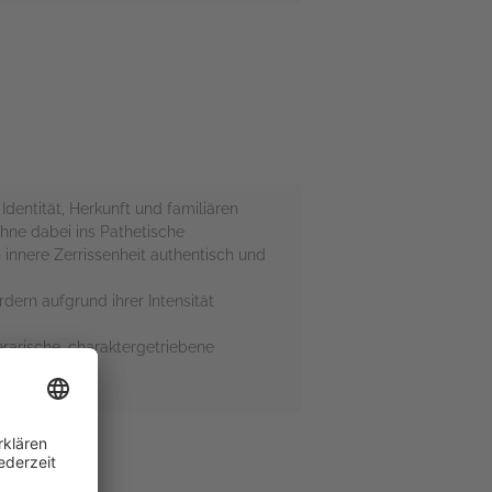
dentität, Herkunft und familiären
ohne dabei ins Pathetische
 innere Zerrissenheit authentisch und
rdern aufgrund ihrer Intensität
rarische, charaktergetriebene