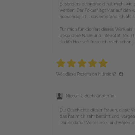
Besonders beeindruckt hat mich, wie 
werden. Der Fokus liegt klar auf den 
notwendig ist – das empfand ich als s
Für mich funktioniert dieses Werk als
besondere Nähe und Intensität. Mich 
Judith Hoersch freue ich mich schon je
5 stars
5 stars
5 stars
5 stars
5 sta
War diese Rezension hilfreich?
Nicole R, Buchhändler*in
Die Geschichte dieser Frauen, diese 
das hat mich sehr berührt und, vorget
Danke dafür! Volle Lese- und Höremp