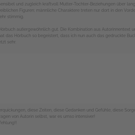
sensibel und zugleich kraftvoll Mutter-Tochter-Beziehungen über la
weiblichen Figuren; männliche Charaktere treten nur dort in den Vord
ehr stimmig.
 Hörbuch außergewöhnlich gut. Die Kombination aus Autorinnentext u
hat das Hörbuch so begeistert, dass ich nun auch das gedruckte Buc
tzt sehr.
rs
Verquickungen, diese Zeiten, diese Gedanken und Gefühle, diese Sor
ragen von Autorin selbst, war es umso intensiver!
fehlung!!