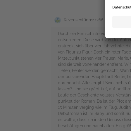
Rezensent*in 1111266
Durch ein Fernsehinterview mit der A
entschieden. Diese wird von der Autor
erstreckt sich über vier Jahrzehnte, d
von Figur zu Figur. Doch ein roter Fa
Mittelpunkt stehen vier Frauen: Marie,
sind sie weit voneinander entfernt. Wi
Tiefen, Fehler werden gemacht, Wahrhe
der pulsierenden Hauptstadt Berlin, bi
durchdacht. Alles ergibt Sinn, nichts 
lassen? Und sie gräbt tief, auf berühr
Laufe der Geschichte vollstes Verstän
punktet der Roman. Da ist der Plot am
15 Minuten verging wie im Flug. Judit
Debütroman ist ihr Baby und somit nur 
es wollte, dass ich in den Genuss di
beschäftigen und nachhallen. Ein grö