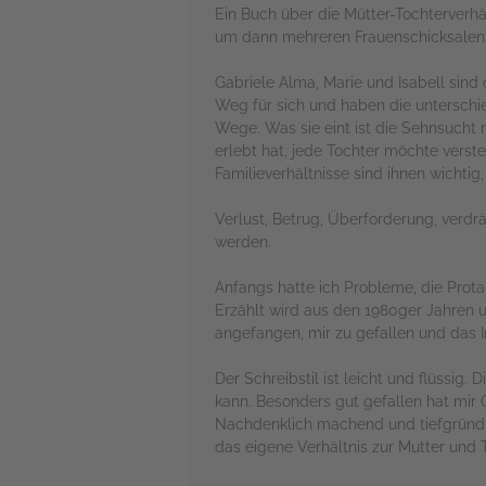
Ein Buch über die Mütter-Tochterverh
um dann mehreren Frauenschicksale
Gabriele Alma, Marie und Isabell sind
Weg für sich und haben die unterschie
Wege. Was sie eint ist die Sehnsucht
erlebt hat, jede Tochter möchte vers
Familieverhältnisse sind ihnen wichti
Verlust, Betrug, Überforderung, verd
werden.
Anfangs hatte ich Probleme, die Prota
Erzählt wird aus den 1980ger Jahren 
angefangen, mir zu gefallen und das I
Der Schreibstil ist leicht und flüssi
kann. Besonders gut gefallen hat mir G
Nachdenklich machend und tiefgründig
das eigene Verhältnis zur Mutter und