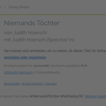
n
|
Verlag finden
Niemands Töchter
von
Judith Hoersch
mit Judith Hoersch (Sprecher*in)
Sie müssen sich anmelden, um zu sehen, ob dieser Titel für Anfr
anmelden oder registrieren
Erscheinungstermin
30.01.2026
| Archivierungsdatum
N/A
Hörbuch Hamburg
|
Osterwoldaudio
Belletristik
|
Große Gefühle
|
Literatur
n nutzen Sie dabei
#NiemandsTöchter #NetGalleyDE
!
Weitere Hash