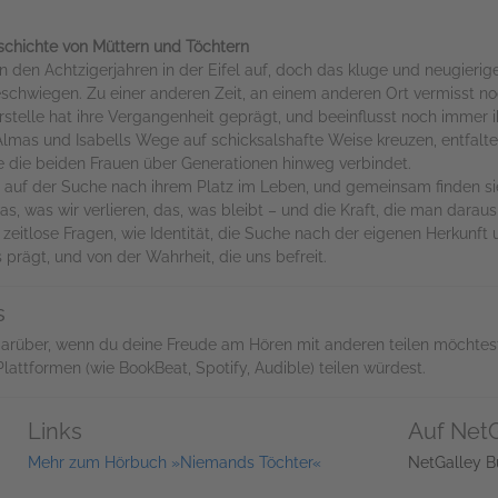
schichte von Müttern und Töchtern
n den Achtzigerjahren in der Eifel auf, doch das kluge und neugierig
schwiegen. Zu einer anderen Zeit, an einem anderen Ort vermisst no
Leerstelle hat ihre Vergangenheit geprägt, und beeinflusst noch imme
 Almas und Isabells Wege auf schicksalshafte Weise kreuzen, entfalt
e die beiden Frauen über Generationen hinweg verbindet.
auf der Suche nach ihrem Platz im Leben, und gemeinsam finden sie
, was wir verlieren, das, was bleibt – und die Kraft, die man darau
 zeitlose Fragen, wie Identität, die Suche nach der eigenen Herkunft
prägt, und von der Wahrheit, die uns befreit.
s
darüber, wenn du deine Freude am Hören mit anderen teilen möchtes
ttformen (wie BookBeat, Spotify, Audible) teilen würdest.
Links
Auf NetG
Mehr zum Hörbuch »Niemands Töchter«
NetGalley B