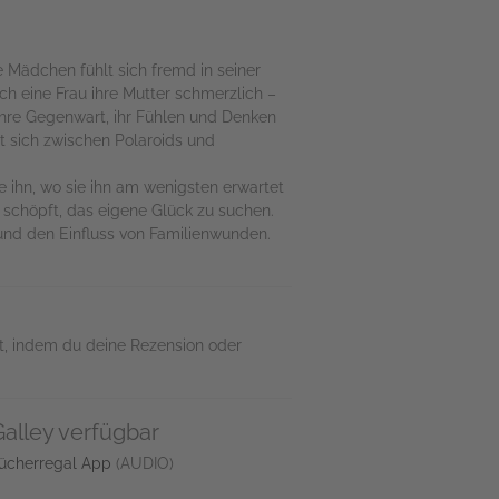
e Mädchen fühlt sich fremd in seiner
ch eine Frau ihre Mutter schmerzlich –
r ihre Gegenwart, ihr Fühlen und Denken
et sich zwischen Polaroids und
 ihn, wo sie ihn am wenigsten erwartet
s schöpft, das eigene Glück zu suchen.
 und den Einfluss von Familienwunden.
t, indem du deine Rezension oder
alley verfügbar
ücherregal App
(AUDIO)