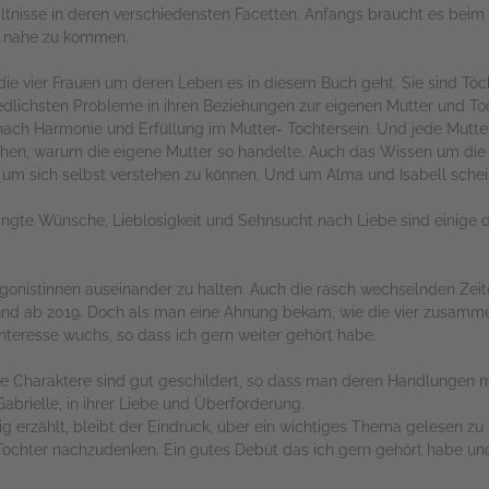
ältnisse in deren verschiedensten Facetten. Anfangs braucht es be
n nahe zu kommen.
 die vier Frauen um deren Leben es in diesem Buch geht. Sie sind Töc
dlichsten Probleme in ihren Beziehungen zur eigenen Mutter und Toc
 nach Harmonie und Erfüllung im Mutter- Tochtersein. Und jede Mutte
tehen, warum die eigene Mutter so handelte. Auch das Wissen um die
g, um sich selbst verstehen zu können. Und um Alma und Isabell sche
rängte Wünsche, Lieblosigkeit und Sehnsucht nach Liebe sind einige
gonistinnen auseinander zu halten. Auch die rasch wechselnden Zeit
und ab 2019. Doch als man eine Ahnung bekam, wie die vier zusamm
nteresse wuchs, so dass ich gern weiter gehört habe.
g. Die Charaktere sind gut geschildert, so dass man deren Handlungen
abrielle, in ihrer Liebe und Überforderung.
 erzählt, bleibt der Eindruck, über ein wichtiges Thema gelesen zu
 Tochter nachzudenken. Ein gutes Debüt das ich gern gehört habe u