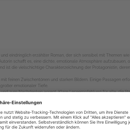
rs
nd eindringlich erzählter Roman, der sich sensibel mit Themen wie I
Autorin schafft es, eine dichte, emotionale Atmosphäre aufzubauen, 
 ist die vielschichtige Charakterzeichnung der Protagonistin, deren
ll, mit feinen Zwischentönen und starken Bildern. Einige Passagen erfo
großer emotionaler Tiefe.
 und zum Nachdenken anregt. Klare Leseempfehlung für alle, die lite
rs