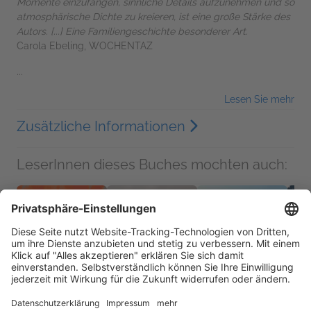
Momente einzufangen, sinnliche Details aufzunehmen und so
atmosphärische Dichte zu kreieren, ist eine große Stärke des
Autors. [...] Eine Familiengeschichte besonderer Art.
Carola Ebeling, WOCHENTAZ
...
Lesen Sie mehr
Zusätzliche Informationen
LeserInnen dieses Buches mochten auch: