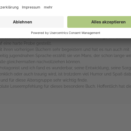
Identität
en Sommer mit seiner Mutter in Malmö verbringen, da diese dort berufl
erstehen sich auf Anhieb blendend. Mans hat allerdings ein Geheimni
f eine harte Probe gestellt.
ihren vorherigen Büchern sehr begeistern und hat es nun auch mit „Be
itig jugendnahen Sprache erzählt sie von Mans, der schon lange wei
alle gleichermaßen nachvollziehen können.
rotagonist und ich fand es wunderbar, seine Entwicklung, seine Sor
lich oder auch traurig wird, ist trotzdem viel Humor und Spaß dabei,
nd für diese Altersgruppe sehr wichtig finde.
solute Leseempfehlung für dieses besondere Buch. Hoffentlich hat die
rs