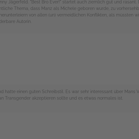
ny Jägerfeld. "Best Bro Ever!" startet auch ziemlich gut und rasant.
igentliche Thema, dass Manz als Michele geboren wurde, zu vorhersehb
n herunterleiern von allen (un) vermeidlichen Konflikten, als müssten 
derbare Autorin.
rs
d hatte einen guten Schreibstil. Es war sehr interessant über Mans
an Transgender akzeptieren sollte und es etwas normales ist.
rs