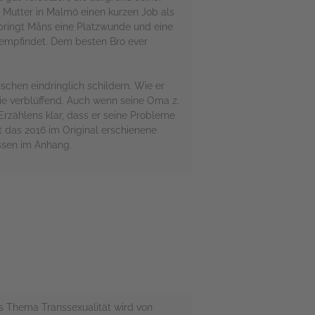
 Mutter in Malmö einen kurzen Job als
 bringt Måns eine Platzwunde und eine
t empfindet. Dem besten Bro ever
chen eindringlich schildern. Wie er
wie verblüffend. Auch wenn seine Oma z.
Erzählens klar, dass er seine Probleme
t das 2016 im Original erschienene
ssen im Anhang.
s Thema Transsexualität wird von