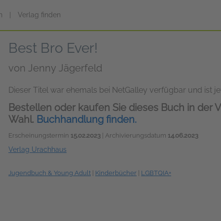
n
|
Verlag finden
Best Bro Ever!
von
Jenny Jägerfeld
Dieser Titel war ehemals bei NetGalley verfügbar und ist jet
Bestellen oder kaufen Sie dieses Buch in der V
Wahl.
Buchhandlung finden.
Erscheinungstermin
15.02.2023
| Archivierungsdatum
14.06.2023
Verlag Urachhaus
Jugendbuch & Young Adult
|
Kinderbücher
|
LGBTQIA+