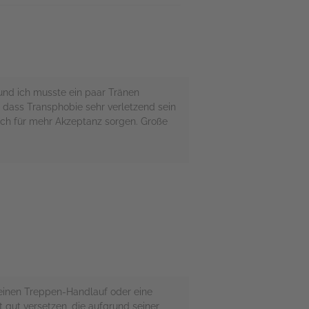
und ich musste ein paar Tränen
d dass Transphobie sehr verletzend sein
nfach für mehr Akzeptanz sorgen. Große
h einen Treppen-Handlauf oder eine
it gut versetzen, die aufgrund seiner