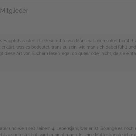
Mitglieder
ns Hauptcharakter! Die Geschichte von Måns hat mich sofort berührt 
erklärt, was es bedeutet, trans zu sein; wie man sich dabei fühlt un
ngt diese Art von Büchern lesen, egal ob queer oder nicht, da sie ei
rs
kater und weiß seit seinem 4. Lebensjahr, wer er ist. Solange es noc
ht ausgetestet hat, wird er nicht ruhen. In seine Mutter konnte ich m