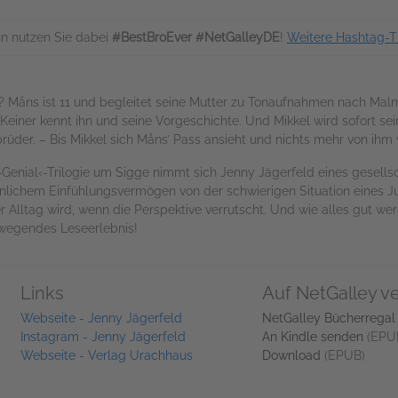
n nutzen Sie dabei
#BestBroEver #NetGalleyDE
!
Weitere Hashtag-T
 Måns ist 11 und begleitet seine Mutter zu Tonaufnahmen nach Malmö.
l! Keiner kennt ihn und seine Vorgeschichte. Und Mikkel wird sofort se
rüder. – Bis Mikkel sich Måns’ Pass ansieht und nichts mehr von ihm w
enial‹-Trilogie um Sigge nimmt sich Jenny Jägerfeld eines gesellsc
lichem Einfühlungsvermögen von der schwierigen Situation eines J
r Alltag wird, wenn die Perspektive verrutscht. Und wie alles gut we
wegendes Leseerlebnis!
Links
Auf NetGalley v
Webseite - Jenny Jägerfeld
NetGalley Bücherregal
Instagram - Jenny Jägerfeld
An Kindle senden
(EPU
Webseite - Verlag Urachhaus
Download
(EPUB)