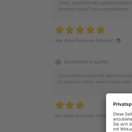
Jenny Jägerfeld sehr gut beschriebe
innerhalb eines Tages verschlungen!
5 stars
5 stars
5 stars
5 stars
5 sta
War diese Rezension hilfreich?
Buchhändler*in 598683
Eine schöne Geschichte über Freundsch
Es wäre nur schön, wenn es eine own-
3 stars
3 stars
3 stars
3 stars
3 sta
War diese Rezension hilfreich?