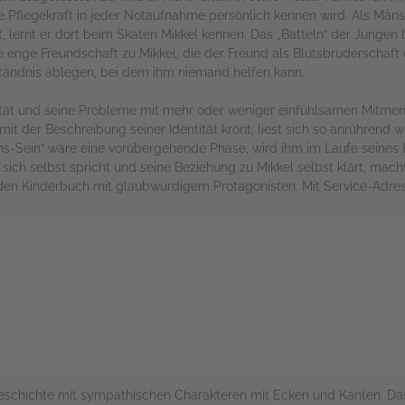
e Pflegekraft in jeder Notaufnahme persönlich kennen wird. Als Måns
 lernt er dort beim Skaten Mikkel kennen. Das „Batteln“ der Jungen
e enge Freundschaft zu Mikkel, die der Freund als Blutsbruderschaf
ändnis ablegen, bei dem ihm niemand helfen kann.
ität und seine Probleme mit mehr oder weniger einfühlsamen Mitmens
it der Beschreibung seiner Identität krönt, liest sich so anrührend 
ns-Sein“ wäre eine vorübergehende Phase, wird ihm im Laufe seines 
sich selbst spricht und seine Beziehung zu Mikkel selbst klärt, mach
nden Kinderbuch mit glaubwürdigem Protagonisten. Mit Service-Adre
rs
rgeschichte mit sympathischen Charakteren mit Ecken und Kanten. Da