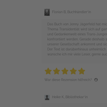
Florian B, Buchhändler*in
Das Buch von Jenny Jägerfeld hat mic
Thema Transidentiät wird sich auf gan
und Gedankenwelt eines Trans-Jungen 
konfrontiert werden. Gerade deshalb s
unserer Gesellschaft ankommt und sicht
Der Text ist darüberhinaus unheimlich 
wünsche ich mir viele Leser, gerne a
5 stars
5 stars
5 stars
5 stars
5 sta
War diese Rezension hilfreich?
Heike K, Bibliothekar*in