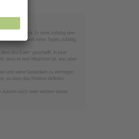
ich zu tun hat. Er lernt zufällig den
s und als Mikkel eines Tages zufällig
st Bro Ever!“ geschafft. In ihrer
ß, dass er kein Mädchen ist, was aber
gen und seine Gedanken zu verfolgen.
 so dass das Positive definitiv
 Autorin noch viele weitere dieser