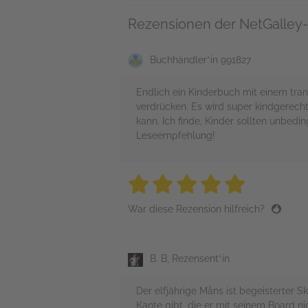
Rezensionen der NetGalley-
Buchhändler*in 991827
Endlich ein Kinderbuch mit einem tra
verdrücken. Es wird super kindgerecht 
kann. Ich finde, Kinder sollten unbedi
Leseempfehlung!
5 stars
5 stars
5 stars
5 stars
5 sta
War diese Rezension hilfreich?
B. B, Rezensent*in
Der elfjährige Måns ist begeisterter S
Kante gibt, die er mit seinem Board nic