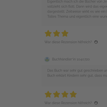
Eigentlich mach ich die Bücher von Jen
vollzieht sich flott. Dann wird das e
dargestellt. Zeitweise wirkt es wie ei
Tolles Thema und eigentlich eine wun
3 stars
3 stars
3 stars
3 stars
3 sta
War diese Rezension hilfreich?
Buchhändler*in 1040720
Das Buch war sehr gut geschrieben un
Buch erklärt Kindern sehr gut, dass m
4 stars
4 stars
4 stars
4 stars
4 sta
War diese Rezension hilfreich?