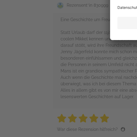
Rezensent*in 830999
Eine Geschichte um Freundschaft und 
Statt Urlaub darf der 11jährige Mans d
coolen Mikkel kennen und die beiden v
darauf stößt, wird ihre Freundschaft au
Jenny Jägerfeld konnte mich schon mit 
besonderen einfühlsamen und gleichze
die Personen in seinem Umfeld nicht 
Mans ist ein grandios sympathischer P
Auch wenn die Geschichte mal nachdenk
überwiegt, was ich bei diesem Thema u
Alles in allem gibt es von mir eine ab
lesenswerten Geschichten auf Lager.
5 stars
5 stars
5 stars
5 stars
5 sta
War diese Rezension hilfreich?