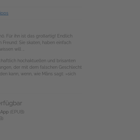
ipps
 Für ihn ist das großartig! Endlich
in Freund: Sie skaten, haben einfach
issen will …
haftlich hochaktuellen und brisanten
ungen, der mit dem falschen Geschlecht
rden kann, wenn, wie Måns sagt: »sich
erfügbar
 App
(EPUB)
B)