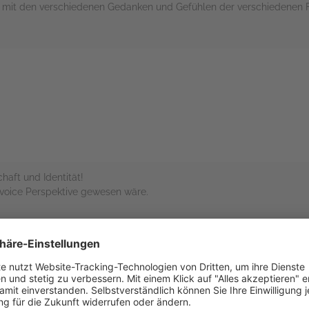
n mit den verschiedenen Gedanken und Gefühlen der verschiedenen F
rs
aft und Identität!
voice Perspektive gewesen wäre.
rs