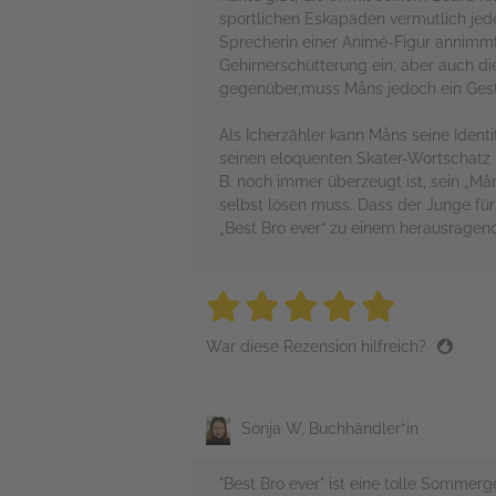
sportlichen Eskapaden vermutlich jed
Sprecherin einer Animé-Figur annimmt,
Gehirnerschütterung ein; aber auch di
gegenüber,muss Måns jedoch ein Gest
Als Icherzähler kann Måns seine Ident
seinen eloquenten Skater-Wortschatz m
B. noch immer überzeugt ist, sein „Må
selbst lösen muss. Dass der Junge für 
„Best Bro ever“ zu einem herausrage
5 stars
5 stars
5 stars
5 stars
5 sta
War diese Rezension hilfreich?
Sonja W, Buchhändler*in
"Best Bro ever" ist eine tolle Somme