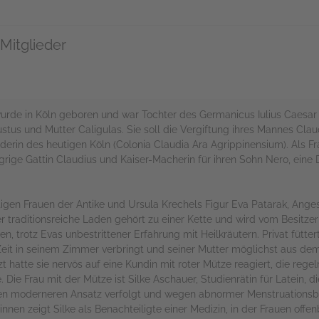
Mitglieder
 wurde in Köln geboren und war Tochter des Germanicus Iulius Caesar
ustus und Mutter Caligulas. Sie soll die Vergiftung ihres Mannes Cl
rin des heutigen Köln (Colonia Claudia Ara Agrippinensium). Als Frau
rige Gattin Claudius und Kaiser-Macherin für ihren Sohn Nero, eine Da
en Frauen der Antike und Ursula Krechels Figur Eva Patarak, Angest
r traditionsreiche Laden gehört zu einer Kette und wird vom Besitzer
 trotz Evas unbestrittener Erfahrung mit Heilkräutern. Privat füttert
eit in seinem Zimmer verbringt und seiner Mutter möglichst aus de
zt hatte sie nervös auf eine Kundin mit roter Mütze reagiert, die re
. Die Frau mit der Mütze ist Silke Aschauer, Studienrätin für Latein, di
en moderneren Ansatz verfolgt und wegen abnormer Menstruationsblu
en zeigt Silke als Benachteiligte einer Medizin, in der Frauen offe