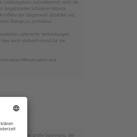
n Leistungskurs zurückkommt, sieht sie
er begabtesten Schülerin Alberta
e Konflikte der Gegenwart abbildet und
 einen Roman zu schreiben.
n bestehen zahlreiche Verbindungen.
 hier auch stellvertretend für die
licherweise Menstruation und
 habe. Es hat eine große Spannung, die