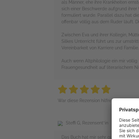
als Männer, ehe ihre Krankheiten ern
sich einer Beschwerde aufgrund ihrer
formuliert wurde. Parallel dazu hat di
offenbar völlig aus dem Ruder läuft. 
Zwischen Eva und ihrer Kollegin, Mütt
Silkes Unterricht führt uns zur umstrit
Vereinbarkeit von Karriere und Familie.
Auch wenn Altphilologie ein mir völli
Frauengesundheit auf literarischem Ni
5 stars
5 stars
5 stars
5 stars
5 sta
War diese Rezension hilfreich?
Steffi G, Rezensent*in
Das Buch hat mir sehr gut gefallen, au