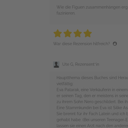
Wie die Figuen zusammenhängen ergibt 
fazinieren.
4 stars
4 stars
4 stars
4 stars
4 sta
War diese Rezension hilfreich?
Ute G, Rezensent*in
Hauptthema dieses Buches sind Heraus
vielfältig:
Eva Patarak, eine Verkäuferin in eine
er seinen Tag, den er meistens in sein
zu ihrem Sohn Nero geschildert. Bei ih
Eine Stammkundin bei Eva ist Silke Asc
Sie brennt für ihr Fach Latein und ic
gehabt habe. (Bei unseren Teenager-En
lassen sie einen Arzt nach den andere