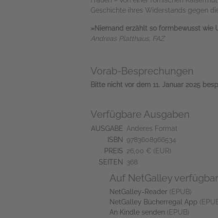
Frauen – von einer römischen Kaisermutte
Geschichte ihres Widerstands gegen die
»Niemand erzählt so formbewusst wie U
Andreas Platthaus, FAZ
Vorab-Besprechungen
Bitte nicht vor dem 11. Januar 2025 bes
Verfügbare Ausgaben
AUSGABE
Anderes Format
ISBN
9783608966534
PREIS
26,00 € (EUR)
SEITEN
368
Auf NetGalley verfügba
NetGalley-Reader
(EPUB)
NetGalley Bücherregal App
(EPUB
An Kindle senden
(EPUB)