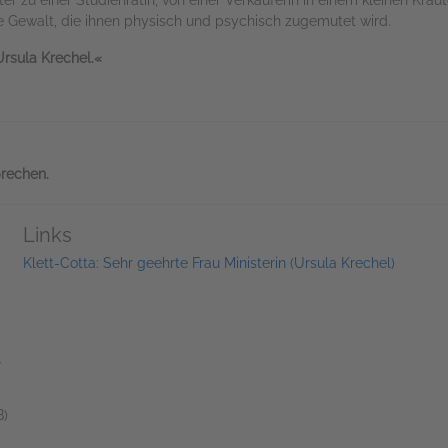
r zu einer Studienrätin, von einer Verkäuferin in einem kleinen Kräute
 Gewalt, die ihnen physisch und psychisch zugemutet wird.
rsula Krechel.«
prechen.
Links
Klett-Cotta: Sehr geehrte Frau Ministerin (Ursula Krechel)
r
)