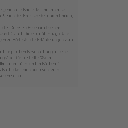
gerichtete Briefe. Mit ihr lernen wir
eßt sich der Kreis wieder durch Philipp,
te des Doms zu Essen (mit seinem
urde), auch die einer über 1250 Jahr
gen zu Hörtests, die Erläuterungen zum
ch originellen Beschreibungen: ‚eine
ngräber für bestellte Waren‘
kriterium für mich bei Büchern.)
s Buch, das mich auch sehr zum
wesen sein!)