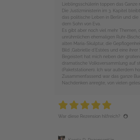
Lieblingsschülerin toppen das Ganze 
Die Justizministerin im 3. Kapitel blei
das politische Leben in Berlin und die
dem Sohn von Eva.
Es gibt aber noch viel mehr Themen, 
unrühmlichen ehemaligen Ruhr-Bischof
alten Maria-Skulptur, die Gepflogenhe
Bild ‚Gabrielle d´Estées und eine ihre
Begeistert hat mich neben der großen 
dramatische Volksversammlung auf ste
(Paketstationen). Ich war außerdem hoc
Zusammenfassend war das ganze Buch 
Nachdenken anregte, von vielen gelesen
5 stars
5 stars
5 stars
5 stars
5 sta
War diese Rezension hilfreich?