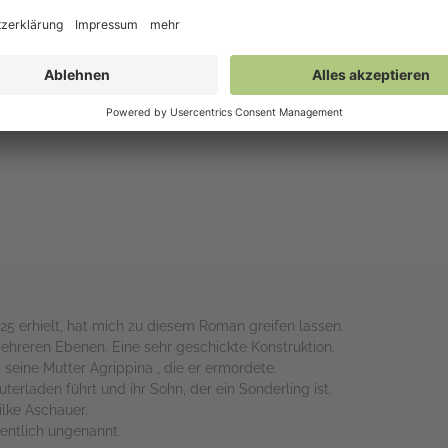
Figuren sind faszinierend und man begleitet sie gern auf ihrem Weg. 
. Auch der Schreibstil ist detailreich und packend. Ich habe mich se
rs
25 erhielt, hat mich zu diesem Roman greifen lassen.
mehreren Ebenen. Eine sehr geschickte Konstruktion.
seine Mutter Agrippina , die er ermordete.
terladen führt und ihr Sohn, der ein Sonderling ist.
ilke Aschauer.
mentlich ungenannt.