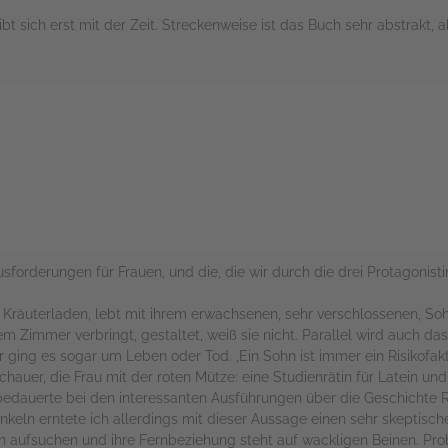
sich erst mit der Zeit. Streckenweise ist das Buch sehr abstrakt, 
rs
forderungen für Frauen, und die, die wir durch die drei Protagonist
m Kräuterladen, lebt mit ihrem erwachsenen, sehr verschlossenen, So
em Zimmer verbringt, gestaltet, weiß sie nicht. Parallel wird auch da
r ging es sogar um Leben oder Tod. ‚Ein Sohn ist immer ein Risikofakt
hauer, die Frau mit der roten Mütze: eine Studienrätin für Latein und 
h bedauerte bei den interessanten Ausführungen über die Geschichte R
keln erntete ich allerdings mit dieser Aussage einen sehr skeptisch
n aufsuchen und ihre Fernbeziehung steht auf wackligen Beinen. Pro