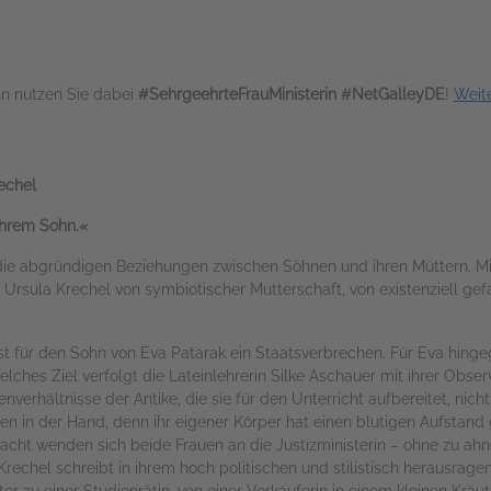
n nutzen Sie dabei
#SehrgeehrteFrauMinisterin #NetGalleyDE
!
Weit
echel
 Ihrem Sohn.«
ie abgründigen Beziehungen zwischen Söhnen und ihren Müttern. Mit
in Ursula Krechel von symbiotischer Mutterschaft, von existenziell ge
st für den Sohn von Eva Patarak ein Staatsverbrechen. Für Eva hingeg
lches Ziel verfolgt die Lateinlehrerin Silke Aschauer mit ihrer Obse
verhältnisse der Antike, die sie für den Unterricht aufbereitet, nicht
äden in der Hand, denn ihr eigener Körper hat einen blutigen Aufstand 
macht wenden sich beide Frauen an die Justizministerin – ohne zu ahn
 Krechel schreibt in ihrem hoch politischen und stilistisch herausrag