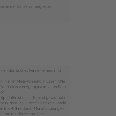
aber in der Gänze vermag es zu
innen des Buches kennenlernen, sind
hn in einer Mietswohnung in Essen. Wie
s Verhältnis von Agrippina im alten Rom
or‘
Sport (Ihr ist das 2. Kapitel gewidmet.)
oms, dass ich in der Schule kein Latein
en Blick!) Ihre Dauer-Monatsblutungen
bleme mit der Mutter ihrer