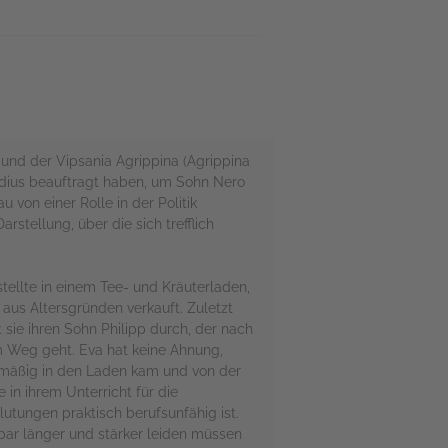
 und der Vipsania Agrippina (Agrippina
audius beauftragt haben, um Sohn Nero
 von einer Rolle in der Politik
rstellung, über die sich trefflich
ellte in einem Tee- und Kräuterladen,
 aus Altersgründen verkauft. Zuletzt
 sie ihren Sohn Philipp durch, der nach
m Weg geht. Eva hat keine Ahnung,
gelmäßig in den Laden kam und von der
e in ihrem Unterricht für die
tungen praktisch berufsunfähig ist.
nbar länger und stärker leiden müssen