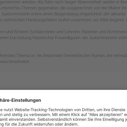
stgenommen werden. Als Silke nach langer Abwesenheit wieder in ihre
 Unterrichts-Themen gegenüber, die ausgerechnet von der Mutter ihr
e Justizministerin online einen Bürgerdialog eingerichtet, der aktuell
Die zahlreichen Handlungsfäden laufen zusammen, als Silke beginnt,
ern und Kindern, Schüler:innen und Lehrerin, Patientin und Ärzt:Inne
tenen Darstellung historischer Frauenfiguren; die Justizministerin steht
g fremdes Thema ist, ein fesselnder, feministischer Roman, der erfreu
veau bearbeitet.
rs
ch weil es völlig anders war, als alle Bücher, die ich bisher gelesen