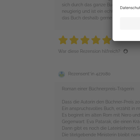
sich durch das ganze Buch zieht. Die 
neugierig und ist ein echter Hingucker
das Buch deshalb gerne weiter.
5 stars
5 stars
5 stars
5 stars
5 sta
War diese Rezension hilfreich?
Rezensent*in 427080
Roman einer Büchnerpreis-Trägerin
Dass die Autorin den Büchner-Preis 20
Ein anspruchsvolles Buch, erzählt in 
Es beginnt im alten Rom mit Nero und 
Gegenwart: Eva Patarak, die einen Kräu
Dann gibt es noch die Lateinlehrerin S
Die titelgebende Ministerin bleibt na