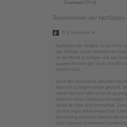
Download
(EPUB)
Rezensionen der NetGalley-
B. B, Rezensent*in
Agrippina (die Jüngere, 15-59 n Chr.)
der Älteren), sowie Urenkelin des Aug
an die Macht zu bringen und war Gründe
ausgeschlossen, gilt sie als machthung
streiten lässt.
Nach der Verbindung zwischen mächtig
habe ich zu Beginn länger gesucht. De
waren die Geschäfte schlecht gegangen,
Abbruch seines Studiums die meiste Z
womit ihr Sohn sich beschäftigt. Zulet
sie sich sogar privat beobachtet fühlte
Darstellung römischer Geschichte ein
Eine Odyssee zu mehreren Gynäkologinn