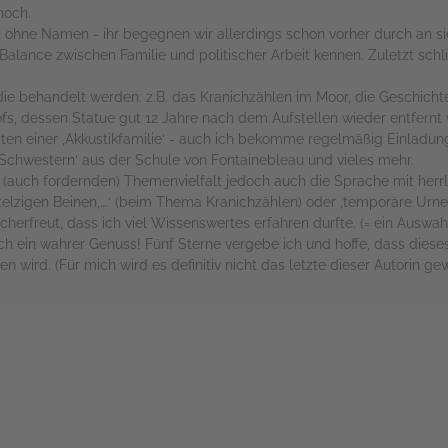
noch.
bt ohne Namen - ihr begegnen wir allerdings schon vorher durch an sie 
 Balance zwischen Familie und politischer Arbeit kennen. Zuletzt schli
die behandelt werden: z.B. das Kranichzählen im Moor, die Geschich
s, dessen Statue gut 12 Jahre nach dem Aufstellen wieder entfernt w
iten einer ‚Akkustikfamilie‘ - auch ich bekomme regelmäßig Einladun
r Schwestern‘ aus der Schule von Fontainebleau und vieles mehr.
(auch fordernden) Themenvielfalt jedoch auch die Sprache mit herrli
lzigen Beinen,….‘ (beim Thema Kranichzählen) oder ‚temporäre Urne
herfreut, dass ich viel Wissenswertes erfahren durfte. (= ein Auswahl
ein wahrer Genuss! Fünf Sterne vergebe ich und hoffe, dass diese
 wird. (Für mich wird es definitiv nicht das letzte dieser Autorin ge
rs