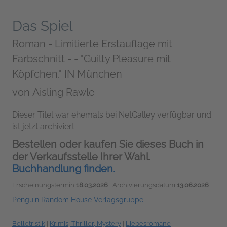
Das Spiel
Roman - Limitierte Erstauflage mit
Farbschnitt - - "Guilty Pleasure mit
Köpfchen." IN München
von
Aisling Rawle
Dieser Titel war ehemals bei NetGalley verfügbar und
ist jetzt archiviert.
Bestellen oder kaufen Sie dieses Buch in
der Verkaufsstelle Ihrer Wahl.
Buchhandlung finden.
Erscheinungstermin
18.03.2026
| Archivierungsdatum
13.06.2026
Penguin Random House Verlagsgruppe
Belletristik
|
Krimis, Thriller, Mystery
|
Liebesromane