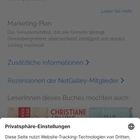
Lesen Sie mehr
Marketing-Plan
Das Sensationsdebüt, das alle Grenzen sprengt.
Genreübergreifend, überraschend, intelligent und absolut
süchtig machend!
Zusätzliche Informationen
Rezensionen der NetGalley-Mitglieder
LeserInnen dieses Buches mochten auch: