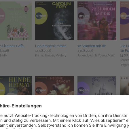
os kleines Café
Das Krähenzimmer
72 Stunden mit dir
Die L
8.2026
14.08.2026
13.08.2026
für F
14.08
ristik
Krimis, Thriller, Mystery
Jugendbuch & Young Adult
Körper
Ratge
deheimat
Irma tanzt
The Darkest Academy 1
Dunk
8.2026
18.08.2026
– Bones
29.07