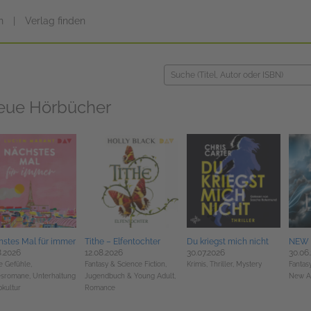
n
|
Verlag finden
eue Hörbücher
stes Mal für immer
Tithe – Elfentochter
Du kriegst mich nicht
NEW 
8.2026
12.08.2026
30.07.2026
30.06
e Gefühle,
Fantasy & Science Fiction,
Krimis, Thriller, Mystery
Fantasy
esromane,
Unterhaltung
Jugendbuch & Young Adult,
New A
kultur
Romance