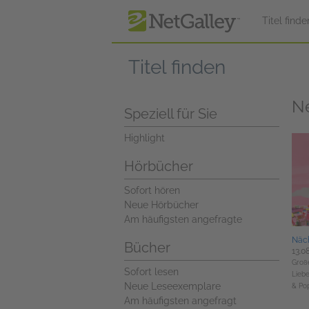
zum Hauptinhalt springen
Titel finde
Titel finden
N
Speziell für Sie
Highlight
Hörbücher
Sofort hören
Neue Hörbücher
Am häufigsten angefragte
Näch
Bücher
13.0
Groß
Sofort lesen
Lieb
Neue Leseexemplare
& Pop
Am häufigsten angefragt