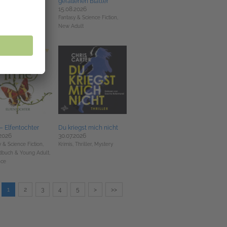
.2026
gefallenen Blätter
15.08.2026
 & Science Fiction,
Fantasy & Science Fiction,
bücher
New Adult
 – Elfentochter
Du kriegst mich nicht
.2026
30.07.2026
 & Science Fiction,
Krimis, Thriller, Mystery
buch & Young Adult,
ce
1
2
3
4
5
>
>>