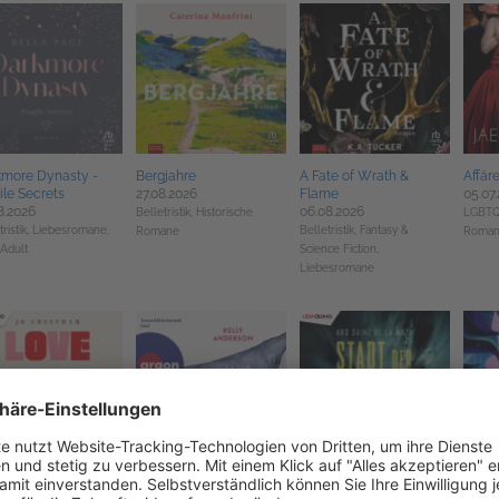
kmore Dynasty -
Bergjahre
A Fate of Wrath &
Affär
ile Secrets
27.08.2026
Flame
05.07
8.2026
06.08.2026
Belletristik,
Historische
LGBTQ
ristik,
Liebesromane,
Belletristik,
Fantasy &
Romane
Roman
Adult
Science Fiction,
Liebesromane
 and Rent
Das Jahr der Wale
Stadt der Schatten
Tanz