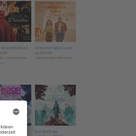
e bis Drehschluss
Cinnamon Spice Love
.2026
19.08.2026
IA+,
Liebesromane,
Liebesromane,
New Adult
ce
 der Dämonen
Das Buch der