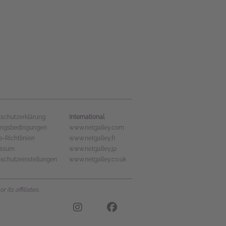
International
schutzerklärung
ungsbedingungen
www.netgalley.com
e-Richtlinien
www.netgalley.fr
essum
www.netgalley.jp
schutzeinstellungen
www.netgalley.co.uk
its affiliates.