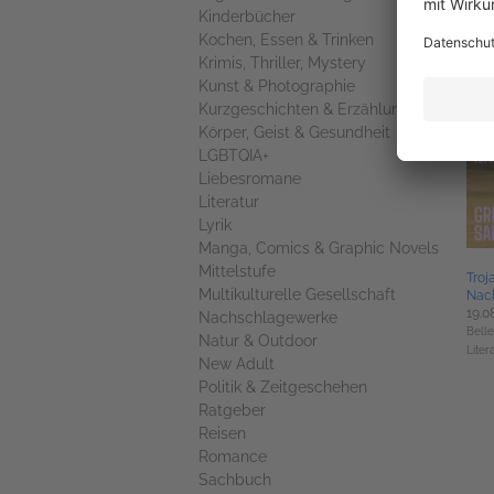
15.0
Kinderbücher
Bellet
Kochen, Essen & Trinken
Krimis, Thriller, Mystery
Kunst & Photographie
Kurzgeschichten & Erzählungen
Körper, Geist & Gesundheit
LGBTQIA+
Liebesromane
Literatur
Lyrik
Manga, Comics & Graphic Novels
Mittelstufe
Troj
Multikulturelle Gesellschaft
Nac
19.0
Nachschlagewerke
Bellet
Natur & Outdoor
Liter
New Adult
Politik & Zeitgeschehen
Ratgeber
Reisen
Romance
Sachbuch