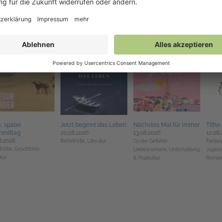
8.2026
01.09.2026
12.08.2026
30.07
ristik,
New Adult
Belletristik,
Große Gefühle
Krimis, Thriller, Mystery
Fantasy
Kinder
a, später
Jetzt beginnt das Leben
Nächstes Mal für immer
Tithe
hmittag
20.08.2026
13.08.2026
12.08
8.2026
Belletristik,
Literatur
Große Gefühle,
Fantasy
ristik,
Geschichte,
Liebesromane,
Unterhaltung
Jugend
atur
& Popkultur
Roman