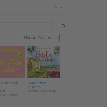
, ich hab heute
Pasta d'Amore
27.08.2026
.2026
Belletristik,
Liebesromane
phien & Memoirs