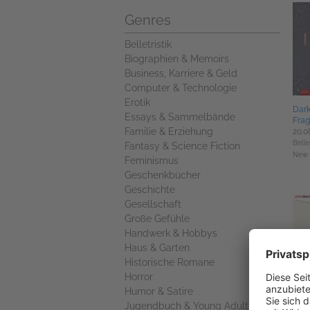
Genres
Belletristik
Biographien & Memoirs
Business, Karriere & Geld
Computer & Technologie
Erotik
Dar
Essays & Sammelbände
Frag
Familie & Erziehung
20.0
Bellet
Fantasy & Science Fiction
New 
Feminismus
Geschenkbücher
Geschichte
Gesellschaft
Große Gefühle
Handwerk & Hobbys
Haus & Garten
Historische Romane
Horror
Humor & Satire
Love
Jugendbuch & Young Adult