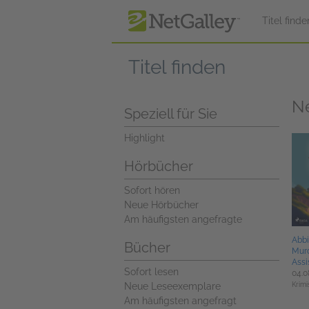
zum Hauptinhalt springen
Titel finde
Titel finden
N
Speziell für Sie
Highlight
Hörbücher
Sofort hören
Neue Hörbücher
Am häufigsten angefragte
Abbi
Bücher
Murd
Assi
Sofort lesen
04.0
Neue Leseexemplare
Krimi
Am häufigsten angefragt