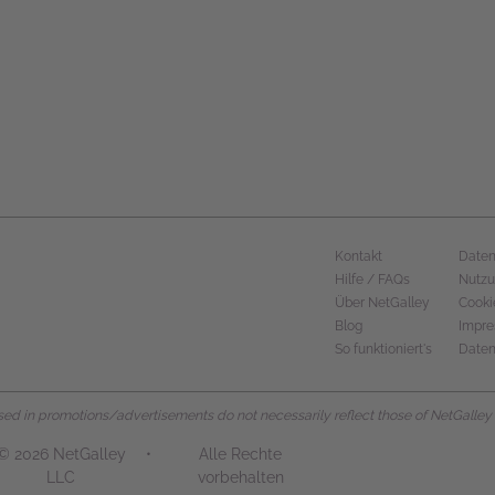
Kontakt
Daten
Hilfe / FAQs
Nutz
Über NetGalley
Cooki
Blog
Impr
So funktioniert's
Daten
d in promotions/advertisements do not necessarily reflect those of NetGalley or 
© 2026 NetGalley
•
Alle Rechte
LLC
vorbehalten