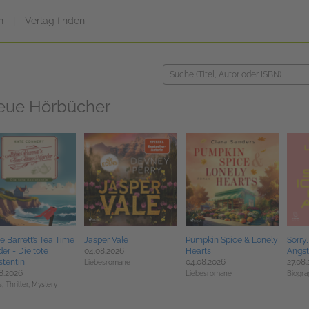
n
|
Verlag finden
eue Hörbücher
e Barrett’s Tea Time
Jasper Vale
Pumpkin Spice & Lonely
Sorry
er - Die tote
04.08.2026
Hearts
Angst
stentin
04.08.2026
27.08
Liebesromane
8.2026
Liebesromane
Biogra
s, Thriller, Mystery