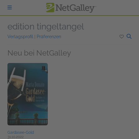
zum Hauptinhalt springen
edition tingeltangel
Verlagsprofil
|
Präferenzen
Neu bei NetGalley
Gardasee-Gold
31.10.2022