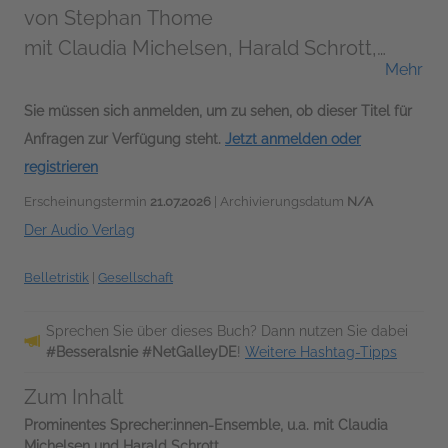
von
Stephan Thome
mit Claudia Michelsen, Harald Schrott,
Mehr
Luise Wolfram, Timur Işık, Achim Buch,
Viola Müller, Maria Hartmann, Chantal
Sie müssen sich anmelden, um zu sehen, ob dieser Titel für
Busse (Sprecher*in)
Anfragen zur Verfügung steht.
Jetzt anmelden oder
registrieren
Erscheinungstermin
21.07.2026
| Archivierungsdatum
N/A
Der Audio Verlag
Belletristik
|
Gesellschaft
Sprechen Sie über dieses Buch? Dann nutzen Sie dabei
#Besseralsnie #NetGalleyDE
!
Weitere Hashtag-Tipps
Zum Inhalt
Prominentes Sprecher:innen-Ensemble, u.a. mit Claudia
Michelsen und Harald Schrott