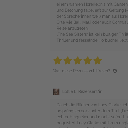
einem wahren Hörerlebnis mit Gänseha
und Betonung fabelhaft zur Geltung 
der Sprecherinnen weiß man als Hörer
Orte wie Bali, Maui oder auch Cornwal
Reise anzutreten.
„The Sea Sisters“ ist kein blutiger Th
Thriller und fesselnde Hörbücher lieb
5 stars
5 stars
5 stars
5 stars
5 sta
War diese Rezension hilfreich?
Lottie L, Rezensent*in
Da ich die Bücher von Lucy Clarke lie
ursprünglich 2012 unter dem Titel „Di
echter Hingucker und macht sofort Lu
begeistert Lucy Clarke mit ihrem ungla