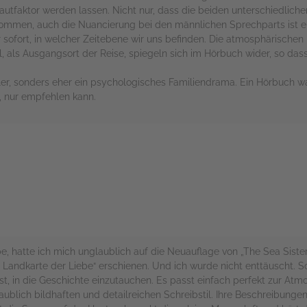
utfaktor werden lassen. Nicht nur, dass die beiden unterschiedlich
kommen, auch die Nuancierung bei den männlichen Sprechparts ist e
 sofort, in welcher Zeitebene wir uns befinden. Die atmosphärische
l, als Ausgangsort der Reise, spiegeln sich im Hörbuch wider, so da
riller, sonders eher ein psychologisches Familiendrama. Ein Hörbuch w
t, nur empfehlen kann.
rs
be, hatte ich mich unglaublich auf die Neuauflage von „The Sea Sist
e Landkarte der Liebe“ erschienen. Und ich wurde nicht enttäuscht. 
st, in die Geschichte einzutauchen. Es passt einfach perfekt zur 
ublich bildhaften und detailreichen Schreibstil. Ihre Beschreibungen