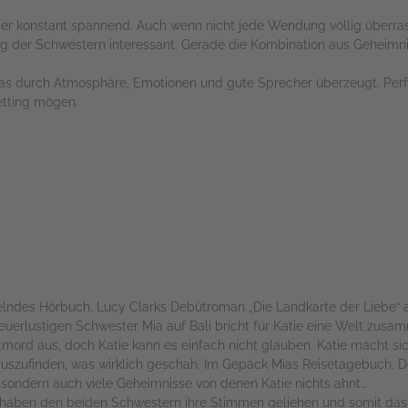
ber konstant spannend. Auch wenn nicht jede Wendung völlig überras
ng der Schwestern interessant. Gerade die Kombination aus Geheimn
s durch Atmosphäre, Emotionen und gute Sprecher überzeugt. Perfe
etting mögen.
rs
lndes Hörbuch. Lucy Clarks Debütroman „Die Landkarte der Liebe“ al
uerlustigen Schwester Mia auf Bali bricht für Katie eine Welt zusam
rd aus, doch Katie kann es einfach nicht glauben. Katie macht sich
rauszufinden, was wirklich geschah. Im Gepäck Mias Reisetagebuch. D
r, sondern auch viele Geheimnisse von denen Katie nichts ahnt…
 haben den beiden Schwestern ihre Stimmen geliehen und somit da