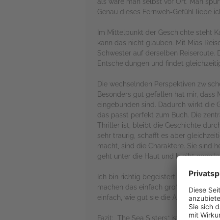
als wäre man selbst vor Ort. Man spü
Genau dieses Fernweh-Gefühl liebe ic
Im Mittelpunkt der Geschichte steht K
kann das nicht glauben. Mit Mias Reis
Schwester auf derselben Reiseroute. 
Entscheidungen und findet gleichzeitig
Die wechselnden Perspektiven zwischen
Besonders gut gefallen hat mir, dass 
eingebunden sind. Dadurch wirkt die G
das passt perfekt zum Buch. Die zentra
Thriller ist, bleibt die Geschichte du
sehr traurig, schafft es aber gleichz
macht, sind die Charaktere. Sie sind 
geht unter die Haut und bleibt noch l
Ich bin richtig begeistert von der Hö
machen das einfach großartig. Sie hau
einfach, wie gut sie die Atmosphäre 
Fazit: „The Sea Sisters“ ist ein wund