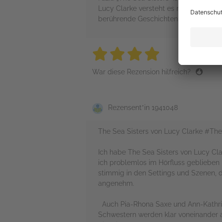
Lucy Clarke versteht es meisterhaft, 
berührende Geschichten mit Fernweh-G
4 stars
4 stars
4 stars
4 stars
4 sta
War diese Rezension hilfreich?
Rezensent*in 1941048
The Sea Sisters von Lucy Clarke #T
Ich habe The Sea Sisters von Lucy Cl
ich problemlos im Hörfluss geblieben 
stimmig in den Settings und Szenen, di
angenehm.
Auch Pia-Rhona Saxe und Ann-Kathrin
Schwestern werden klar voneinander a