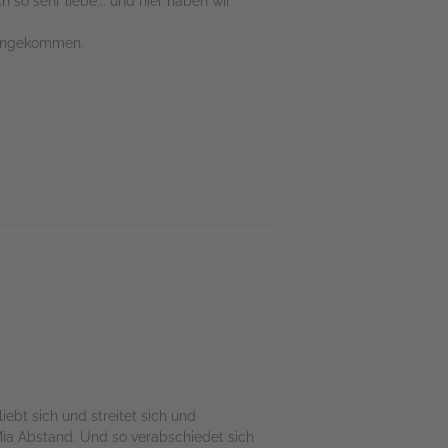
h so sehr liebe... und hier haben wir
r angekommen.
ebt sich und streitet sich und
Mia Abstand. Und so verabschiedet sich