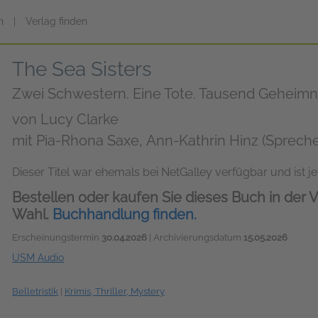
n
|
Verlag finden
The Sea Sisters
Zwei Schwestern. Eine Tote. Tausend Geheimn
von
Lucy Clarke
mit Pia-Rhona Saxe, Ann-Kathrin Hinz (Spreche
Dieser Titel war ehemals bei NetGalley verfügbar und ist jet
Bestellen oder kaufen Sie dieses Buch in der V
Wahl.
Buchhandlung finden.
Erscheinungstermin
30.04.2026
| Archivierungsdatum
15.05.2026
USM Audio
Belletristik
|
Krimis, Thriller, Mystery