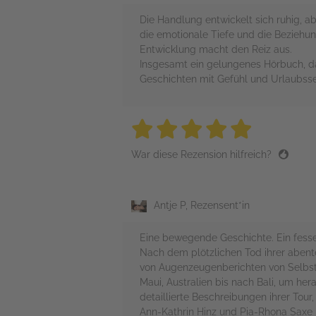
Die Handlung entwickelt sich ruhig, a
die emotionale Tiefe und die Beziehu
Entwicklung macht den Reiz aus.
Insgesamt ein gelungenes Hörbuch, da
Geschichten mit Gefühl und Urlaubss
5 stars
5 stars
5 stars
5 stars
5 sta
War diese Rezension hilfreich?
Antje P, Rezensent*in
Eine bewegende Geschichte. Ein fesse
Nach dem plötzlichen Tod ihrer abente
von Augenzeugenberichten von Selbstmo
Maui, Australien bis nach Bali, um he
detaillierte Beschreibungen ihrer Tou
Ann-Kathrin Hinz und Pia-Rhona Saxe