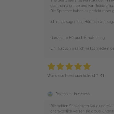
The Sea Sisters“ ist kein blutiger Thri
das thema urlaub und Familiendrama.
Die Sprecher haben es perfekt rüber g
Ich muss sagen das Hörbuch war soga
Ganz klare Hörbuch Empfehlung
Ein Hörbuch was ich wirklich jedem der
5 stars
5 stars
5 stars
5 stars
5 sta
War diese Rezension hilfreich?
Rezensent*in 1111266
Die beiden Schwestern Katie und Mia si
charakterlich weisen sie große Unters