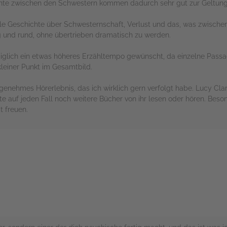
nte zwischen den Schwestern kommen dadurch sehr gut zur Geltung
onale Geschichte über Schwesternschaft, Verlust und das, was zwische
g und rund, ohne übertrieben dramatisch zu werden.
iglich ein etwas höheres Erzähltempo gewünscht, da einzelne Passag
kleiner Punkt im Gesamtbild.
genehmes Hörerlebnis, das ich wirklich gern verfolgt habe. Lucy Cla
hte auf jeden Fall noch weitere Bücher von ihr lesen oder hören. Bes
t freuen.
rs