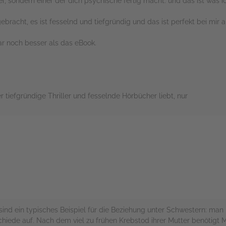
ller, sondern einer der dich psychische fertig macht. und das ist was ic
ebracht, es ist fesselnd und tiefgründig und das ist perfekt bei mi
r noch besser als das eBook.
 tiefgründige Thriller und fesselnde Hörbücher liebt, nur
rs
nd ein typisches Beispiel für die Beziehung unter Schwestern: man li
chiede auf. Nach dem viel zu frühen Krebstod ihrer Mutter benötigt 