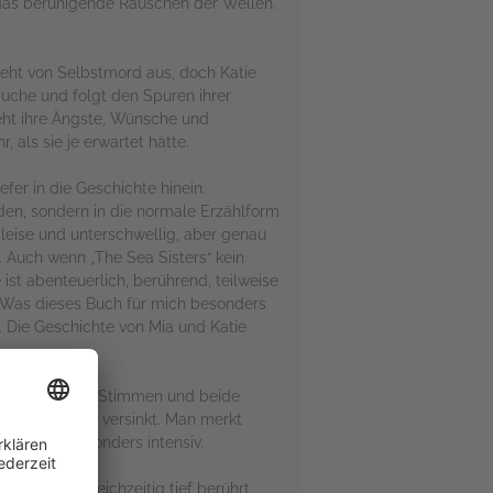
t das beruhigende Rauschen der Wellen.
 geht von Selbstmord aus, doch Katie
Suche und folgt den Spuren ihrer
teht ihre Ängste, Wünsche und
 als sie je erwartet hätte.
er in die Geschichte hinein.
den, sondern in die normale Erzählform
 leise und unterschwellig, aber genau
s. Auch wenn „The Sea Sisters“ kein
 ist abenteuerlich, berührend, teilweise
n. Was dieses Buch für mich besonders
e. Die Geschichte von Mia und Katie
Geschichte ihre Stimmen und beide
omplett darin versinkt. Man merkt
nochmal besonders intensiv.
eckt und gleichzeitig tief berührt.