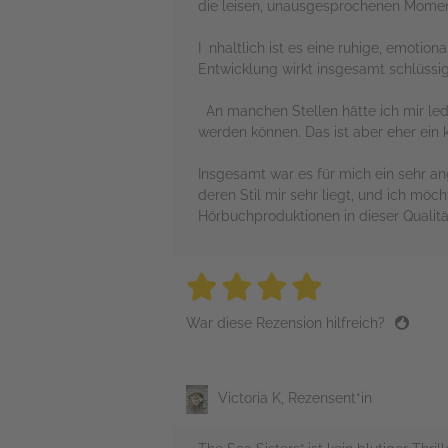
die leisen, unausgesprochenen Mome
I nhaltlich ist es eine ruhige, emoti
Entwicklung wirkt insgesamt schlüssi
An manchen Stellen hätte ich mir led
werden können. Das ist aber eher ein 
Insgesamt war es für mich ein sehr an
deren Stil mir sehr liegt, und ich möc
Hörbuchproduktionen in dieser Qualitä
4 stars
4 stars
4 stars
4 stars
4 sta
War diese Rezension hilfreich?
Victoria K, Rezensent*in