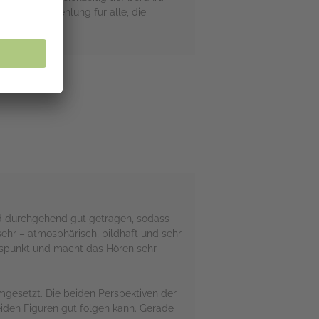
lare Hörempfehlung für alle, die
nd durchgehend gut getragen, sodass
sehr – atmosphärisch, bildhaft und sehr
Pluspunkt und macht das Hören sehr
gesetzt. Die beiden Perspektiven der
iden Figuren gut folgen kann. Gerade