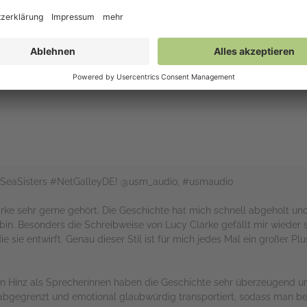
Gefühl, Setting und Charaktere miteinander zu verbinden. Eine ganz k
arantie lieben.
rs
heSeaSisters #NetGalleyDE! @usm_audio, #usmaudio
arke sehr gerne gehört. Die Geschichte hat mich schnell abgeholt u
bin. Besonders die Schreibweise von Lucy Clarke gefällt mir wieder 
e sie entwirft. Genau dieser Stil ist für mich jedes Mal ein großer 
 Hinz als Sprecherinnen haben die Geschichte sehr überzeugend um
bgegrenzt und emotional glaubwürdig transportiert, sodass man be