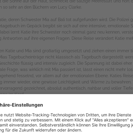
rt die Sonne auf der Haut, schmeckt die salzige Meeresluft und hör
h so sehr an den Büchern von Lucy Clarke.
atie, deren Schwester Mia auf Bali tot aufgefunden wird. Die Polizei
etagebuch im Gepäck begibt sie sich auf eine intensive, emotionale 
Dabei lernt Katie ihre Schwester noch einmal ganz neu kennen, vers
 Antworten auf ihre eigenen Fragen. Diese Reise verändert Katie mehr,
 Katie und Mia sind großartig umgesetzt und ziehen einen immer tief
Mias Tagebucheinträge nicht klassisch als Tagebuch dargestellt wer
eschichte flüssig und intensiv zugleich. Die Spannung ist dabei eher
le Frage, was wirklich mit Mia passiert ist, lässt einen nicht mehr lo
rchgehend fesselnd, vor allem auf der emotionalen Ebene. Katies Reise
eitig immer wieder, eine gewisse Leichtigkeit und Wärme zu bewahre
hervorragend gezeichnet, absolut authentisch, nahbar und voller Tief
ange im Kopf.
rbuchversion! Ann-Kathrin Hinz und Pia-Rhona Saxe verleihen dieser 
chen der Geschichte so viel Leben, Gefühl und Tiefe ein, dass man k
des Buches einfangen können. Und genau das macht das Hörerlebnis 
erschöner, emotionaler und atmosphärisch dichter Roman, der Fernweh w