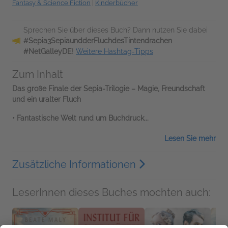
Fantasy & Science Fiction
|
Kinderbücher
Sprechen Sie über dieses Buch? Dann nutzen Sie dabei
#Sepia3SepiaundderFluchdesTintendrachen
#NetGalleyDE
!
Weitere Hashtag-Tipps
Zum Inhalt
Das große Finale der Sepia-Trilogie – Magie, Freundschaft
und ein uralter Fluch
• Fantastische Welt rund um Buchdruck...
Lesen Sie mehr
Zusätzliche Informationen
LeserInnen dieses Buches mochten auch: