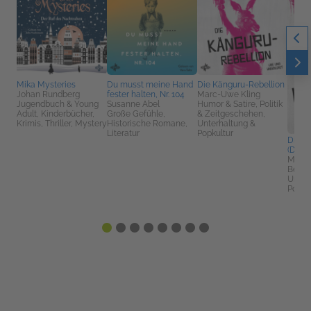
Mika Mysteries
Du musst meine Hand
Die Känguru-Rebellion
Johan Rundberg
fester halten, Nr. 104
Marc-Uwe Kling
Jugendbuch & Young
Susanne Abel
Humor & Satire, Politik
Adult, Kinderbücher,
Große Gefühle,
& Zeitgeschehen,
Krimis, Thriller, Mystery
Historische Romane,
Unterhaltung &
Literatur
Popkultur
Die K
(Die 
Marc-
Belletr
Unter
Popku