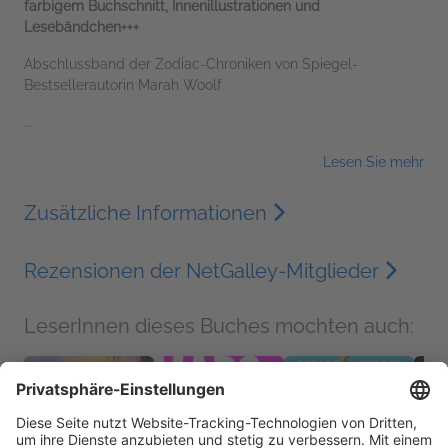
farbigem Buchschnitt, Innenillustrationen und
Lesebändchen+++
Abschlussband der Zodiac-Chroniken von Spiegel-
Bestsellerautorin Marah Woolf
...
Lesen Sie mehr
Zusätzliche Informationen
Rezensionen der NetGalley-Mitglieder
LeserInnen dieses Buches mochten auch: