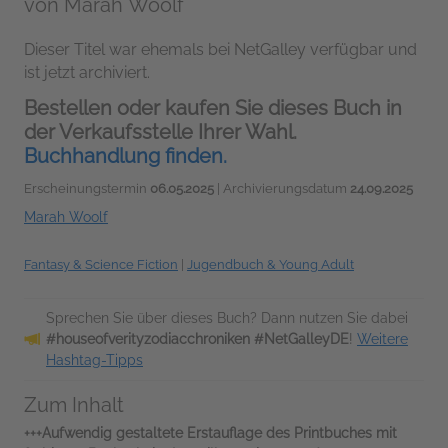
von
Marah Woolf
Dieser Titel war ehemals bei NetGalley verfügbar und
ist jetzt archiviert.
Bestellen oder kaufen Sie dieses Buch in
der Verkaufsstelle Ihrer Wahl.
Buchhandlung finden.
Erscheinungstermin
06.05.2025
| Archivierungsdatum
24.09.2025
Marah Woolf
Fantasy & Science Fiction
|
Jugendbuch & Young Adult
Sprechen Sie über dieses Buch? Dann nutzen Sie dabei
#houseofverityzodiacchroniken #NetGalleyDE
!
Weitere
Hashtag-Tipps
Zum Inhalt
+++Aufwendig gestaltete Erstauflage des Printbuches mit