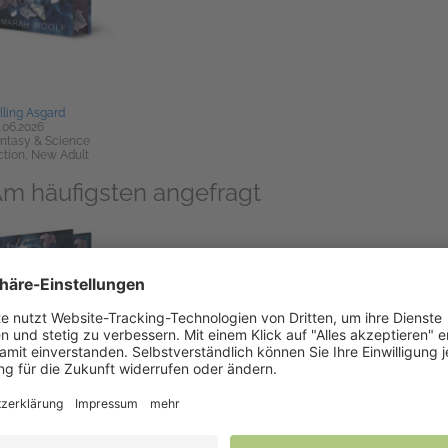
lling Asgard
.06.2026
ntasy & Science
ction, New Adult
m häufigsten angefragt