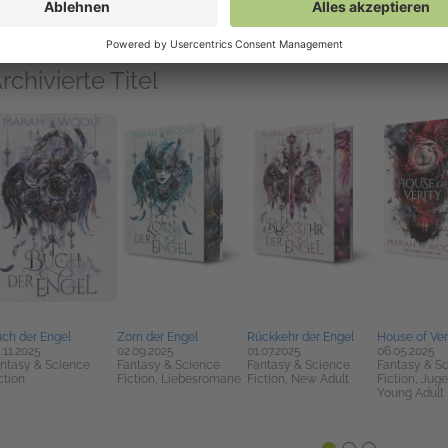
lling Asgard
.06.2026
ntasy & Science
ction, New Adult
rchivierte Titel
ch der Engel
Zorn der Engel
Rückkehr der Engel
House of Ver
.11.2025
02.09.2025
01.07.2025
06.05.2025
ntasy & Science
Fantasy & Science
Fantasy & Science
Fantasy & S
ction
Fiction, Liebesromane
Fiction, New Adult
Fiction, Jug
Young Adult