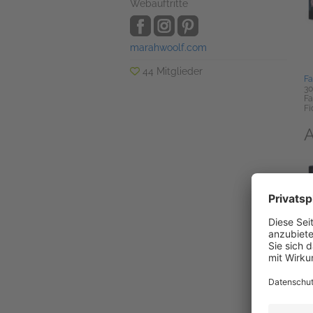
Webauftritte
marahwoolf.com
44 Mitglieder
Fa
30
Fa
Fi
A