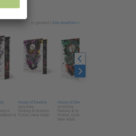
11 gesamt |
Alle ansehen >
ity
House of Destiny
House of Eternity
WiccaCreed. Rache &
19.11.2024
10.07.2024
Feuer
cience
Fantasy & Science
Fantasy & Science
05.12.2023
endbuch &
Fiction, New Adult
Fiction, Große Gefühle,
Fantasy & Science
New Adult
Fiction, New Adult