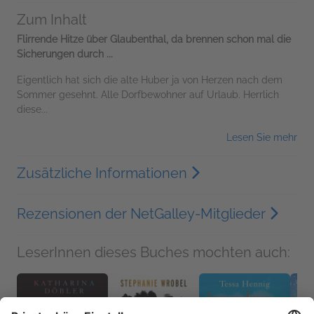
Zum Inhalt
Flirrende Hitze über Glaubenthal, da brennen schon mal die
Sicherungen durch ...
Eigentlich hat sich die alte Huber ja von Herzen nach dem
Sommer gesehnt. Alle Dorfbewohner auf Urlaub. Herrlich
diese...
Lesen Sie mehr
Zusätzliche Informationen
Rezensionen der NetGalley-Mitglieder
LeserInnen dieses Buches mochten auch: