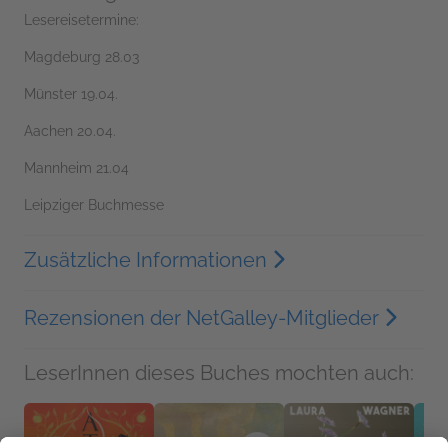
Lesereisetermine:
Magdeburg 28.03
Münster 19.04.
Aachen 20.04.
Mannheim 21.04
Leipziger Buchmesse
Zusätzliche Informationen
Rezensionen der NetGalley-Mitglieder
LeserInnen dieses Buches mochten auch: