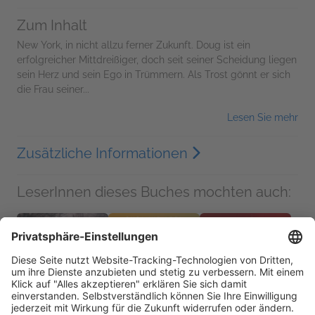
Zum Inhalt
New York, in nicht allzu ferner Zukunft. Doug ist ein
erfolgreicher Mittdreißiger, doch seit seiner Scheidung liegen
sein Herz und sein Ego in Trümmern. Als Trost gönnt er sich
die Frau seiner...
Lesen Sie mehr
Zusätzliche Informationen
LeserInnen dieses Buches mochten auch:
Du musst meine Hand