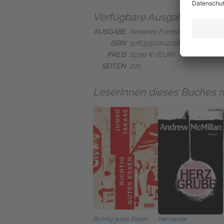
Verfügbare Ausgaben
AUSGABE
Anderes Format
ISBN
9783550204128
PREIS
22,99 € (EUR)
SEITEN
272
LeserInnen dieses Buches 
Richtig gutes Essen
Herzgrube