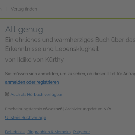
n
|
Verlag finden
Alt genug
Ein ehrliches und warmherziges Buch über das
Erkenntnisse und Lebensklugheit
von
Ildikó von Kürthy
Sie müssen sich anmelden, um zu sehen, ob dieser Titel für Anfr
anmelden oder registrieren
Auch als Hörbuch verfügbar
Erscheinungstermin
26.02.2026
| Archivierungsdatum
N/A
Ullstein Buchverlage
Belletristik
|
Biographien & Memoirs
|
Ratgeber