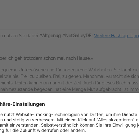
n nutzen Sie dabei
#Altgenug #NetGalleyDE
!
Weitere Hashtag-Tipp
 Aber ich geh trotzdem schon mal nach Hause.«
ür bequeme Unterwäsche und für unbequeme Wahrheiten. Sie lacht nic
rei wie nie. Frei, zu bleiben. Frei, zu gehen. Manchmal wünscht sie sic
a nichts. Reifen kann man nur mit der Zeit. Auch für dieses Buch musst
usnahmezustände begeben, hat eine Menge Mut aufgebracht, ist immer
Eltern verabschiedet und ist nachts in New York sich selbst begegne
under des Mittagsschläfchens und das kostbare Gefühl, dass wir mit 
chtigen Gleichzeitigkeit von Licht und Schatten nicht alleine sind.
se und Bekenntnisse. Es ist eine tapfere und ehrliche Begleitung für a
kommen sind.