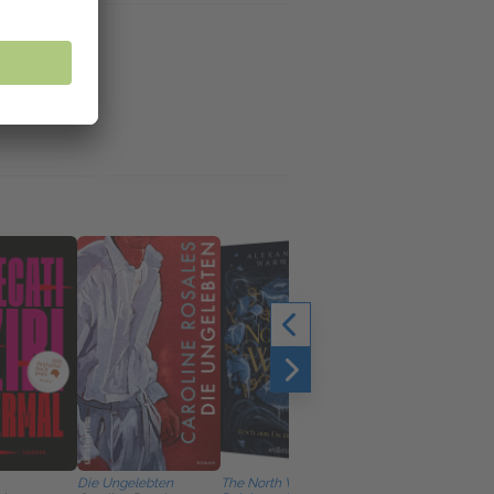
Die Ungelebten
The North Wind –
Die Ausweichschule