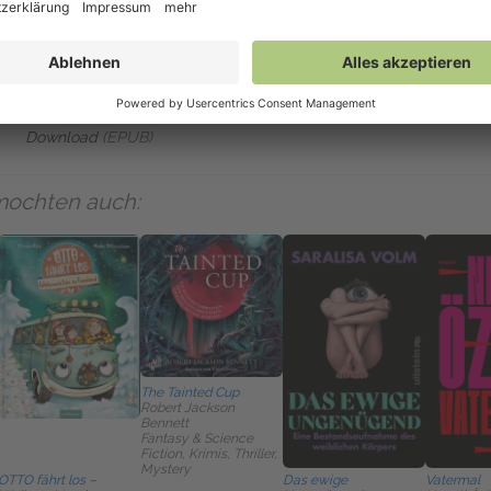
Auf NetGalley verfügbar
NetGalley-Reader
(EPUB)
NetGalley Bücherregal App
(EPUB)
An Kindle senden
(EPUB)
Download
(EPUB)
mochten auch:
The Tainted Cup
Robert Jackson
Bennett
Fantasy & Science
Fiction, Krimis, Thriller,
Mystery
OTTO fährt los –
Das ewige
Vatermal