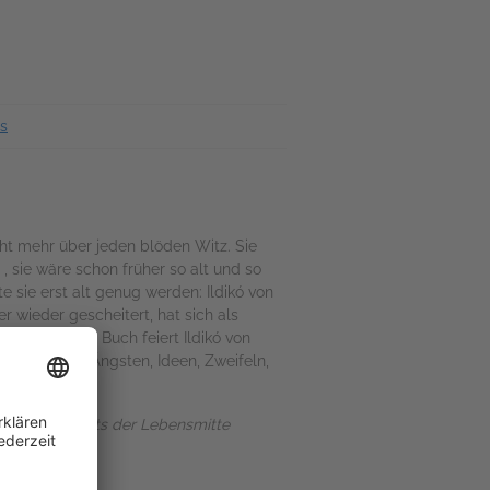
s
ht mehr über jeden blöden Witz. Sie
h , sie wäre schon früher so alt und so
e sie erst alt genug werden: Ildikó von
 wieder gescheitert, hat sich als
t. In diesem Buch feiert Ildikó von
all unseren Ängsten, Ideen, Zweifeln,
lle, die jenseits der Lebensmitte