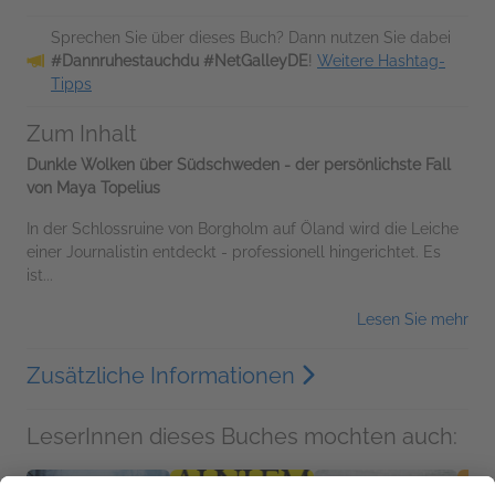
Sprechen Sie über dieses Buch? Dann nutzen Sie dabei
#Dannruhestauchdu #NetGalleyDE
!
Weitere Hashtag-
Tipps
Zum Inhalt
Dunkle Wolken über Südschweden - der persönlichste Fall
von Maya Topelius
In der Schlossruine von Borgholm auf Öland wird die Leiche
einer Journalistin entdeckt - professionell hingerichtet. Es
ist...
Lesen Sie mehr
Zusätzliche Informationen
LeserInnen dieses Buches mochten auch: