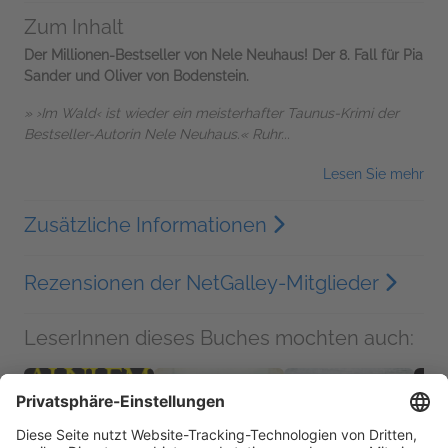
Zum Inhalt
Der Millionen-Bestseller von Nele Neuhaus! Der 8. Fall für Pia
Sander und Oliver von Bodenstein.
» ›Im Wald‹ ist wieder ein meisterhafter Taunus-Krimi der
Bestseller-Autorin Nele Neuhaus.« Ruhr...
Lesen Sie mehr
Zusätzliche Informationen
Rezensionen der NetGalley-Mitglieder
LeserInnen dieses Buches mochten auch: