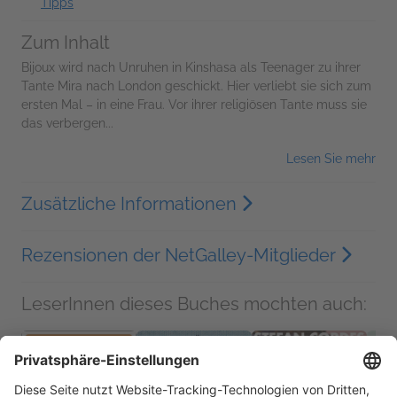
Tipps
Zum Inhalt
Bijoux wird nach Unruhen in Kinshasa als Teenager zu ihrer
Tante Mira nach London geschickt. Hier verliebt sie sich zum
ersten Mal – in eine Frau. Vor ihrer religiösen Tante muss sie
das verbergen...
Lesen Sie mehr
Zusätzliche Informationen
Rezensionen der NetGalley-Mitglieder
LeserInnen dieses Buches mochten auch: