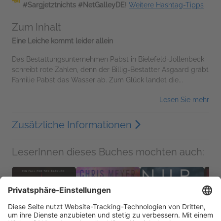
#Sargjetztnichts #NetGalleyDE
!
Weitere Hashtag-Tipps
Zum Inhalt
Eine Leiche kommt leider allein
Das Bestattungsunternehmen Pabst in Bielefeld-Jöllenbeck
schreibt rote Zahlen, denn der Billig-Bestatter Asgaard gräbt
Familie Pabst das Wasser ab. Zum Glück landet die...
Lesen Sie mehr
Zusätzliche Informationen
LeserInnen dieses Buches mochten auch: