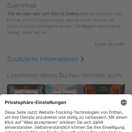
Zum Inhalt
Tritt ein oder kehr um! Dies ist Erebos.
Nick ist besessen von
Erebos, einem Computerspiel, das an seiner Schule von
Hand zu Hand weitergereicht wird. Die Regeln sind äußerst
streng: Jeder hat nur...
Lesen Sie mehr
Zusätzliche Informationen
LeserInnen dieses Buches mochten auch: