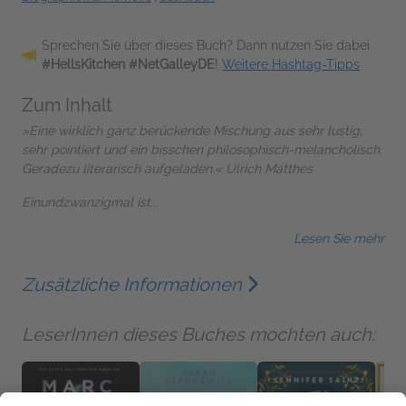
Sprechen Sie über dieses Buch? Dann nutzen Sie dabei
#HellsKitchen #NetGalleyDE
!
Weitere Hashtag-Tipps
Zum Inhalt
»Eine wirklich ganz berückende Mischung aus sehr lustig,
sehr pointiert und ein bisschen philosophisch-melancholisch.
Geradezu literarisch aufgeladen.« Ulrich Matthes
Einundzwanzigmal ist...
Lesen Sie mehr
Zusätzliche Informationen
LeserInnen dieses Buches mochten auch: