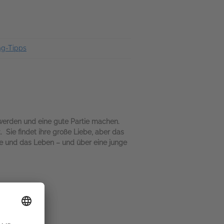
ag-Tipps
 werden und eine gute Partie machen.
. Sie findet ihre große Liebe, aber das
be und das Leben – und über eine junge