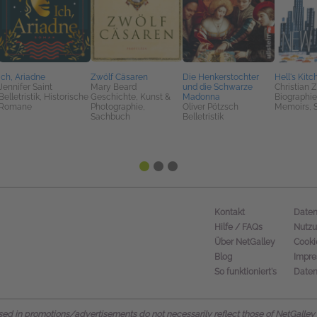
Ich, Ariadne
Zwölf Cäsaren
Die Henkerstochter
Hell's Kitc
Jennifer Saint
Mary Beard
und die Schwarze
Christian 
Belletristik, Historische
Geschichte, Kunst &
Madonna
Biographie
Romane
Photographie,
Oliver Pötzsch
Memoirs, 
Sachbuch
Belletristik
Kontakt
Daten
Hilfe / FAQs
Nutz
Über NetGalley
Cooki
Blog
Impr
So funktioniert's
Daten
d in promotions/advertisements do not necessarily reflect those of NetGalley or 