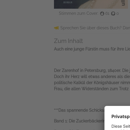
Stimmen zum Cover:
61
0
Sprechen Sie über dieses Buch? Dan
Zum Inhalt
Auch eine junge Fürstin muss für ihre L
Der Zarenhof in Petersburg, 1840er. Di
Doch ihr Herz will etwas anderes als die
politische Kalkül der Königshäuser nim
Frau, die allen Widerständen zum Trotz i
***Das spannende Schicksal der Königin
Band 1: Die Zuckerbäckerin