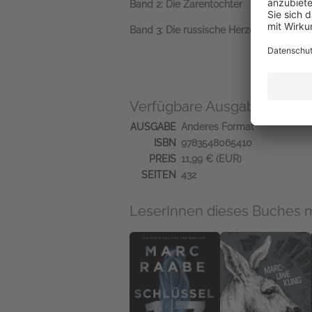
Band 2: Die Zarentochter
Band 3: Die russische Herzogin
Verfügbare Ausgaben
AUSGABE
Anderes Format
ISBN
9783548065410
PREIS
11,99 € (EUR)
SEITEN
432
LeserInnen dieses Buches 