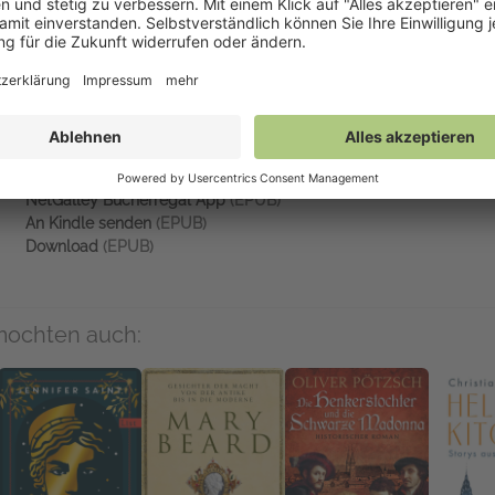
Auf NetGalley verfügbar
NetGalley Bücherregal App
(EPUB)
An Kindle senden
(EPUB)
Download
(EPUB)
mochten auch: