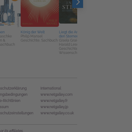
hen
König der Welt
Liegt die Antwort in
Warum Chefs immer
Zaschke
Philip Mansel
den Sternen?
recht haben und
n &
Geschichte, Sachbuch
Gisela Graichen;
Mitarbeiter nicht
Sachbuch
Harald Lesch
mitdenken sollten
Geschichte,
Oliver Tissot; Dirk
Wissenschaft
Meissner
Business, Karriere &
Geld, Sachbuch
International
schutzerklärung
ungsbedingungen
www.netgalley.com
e-Richtlinien
www.netgalley.fr
essum
www.netgalley.jp
schutzeinstellungen
www.netgalley.co.uk
its affiliates.