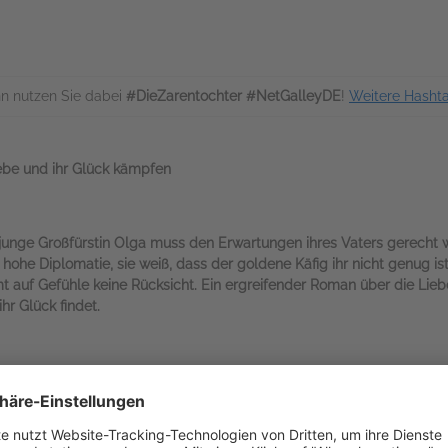
n nutzen Sie dabei
#DieZarentochter #NetGalleyDE
!
Weitere Hasht
iebe und ihr Glück kämpfen
e junge Großfürstin Olga muss den Erwartungen ihres Vaters gerecht
 hohe Diplomatie, sie weiß, dass der goldene Käfig ihr nicht genug ist
mt auf Gefühle keine Rücksicht. Ein ergreifender Roman über die Lie
hr Glück findet.
 von Württemberg.***