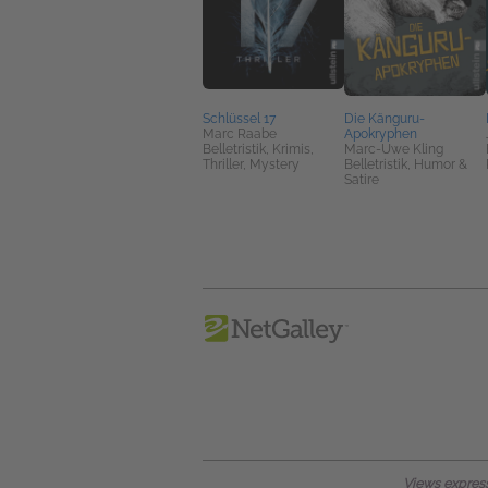
Schlüssel 17
Die Känguru-
Marc Raabe
Apokryphen
Belletristik, Krimis,
Marc-Uwe Kling
Thriller, Mystery
Belletristik, Humor &
Satire
Views expresse