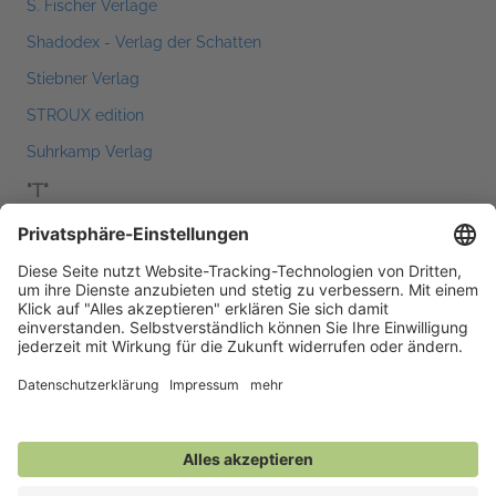
S. Fischer Verlage
Shadodex - Verlag der Schatten
Stiebner Verlag
STROUX edition
Suhrkamp Verlag
"T"
Thiele Verlag
Thienemann-Esslinger Verlag
"U"
Ueberreuter Verlag
Ullstein Buchverlage
Unionsverlag
Unterwegs Verlag
USM Audio