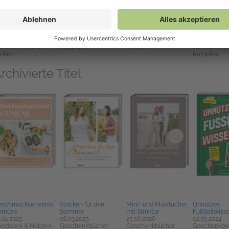
ste the World Das
Japanische Häkel-
Pubs & Potatoes
Tücher und 
milienkochbuch
Träume
20.08.2026
häkeln in gr
.08.2026
06.12.2022
Geschenkbücher,
Designs
milie & Erziehung,
Geschenkbücher,
Handwerk & Hobbys,
20.08.2026
ndwerk & Hobbys,
Handwerk & Hobbys,
Kochen, Essen &
Geschenkbü
chen, Essen &
Ratgeber
Trinken
Handwerk &
inken
Ratgeber
rchivierte Titel
schmackserlebnis
Stricken für den
Mini- und Maxitücher
Unnützes
emüse
Sommer
mit Struktur
Fußballwiss
.04.2025
06.03.2025
25.06.2026
02.05.2024
ndwerk & Hobbys,
Geschenkbücher,
Geschenkbücher,
Geschenkbü