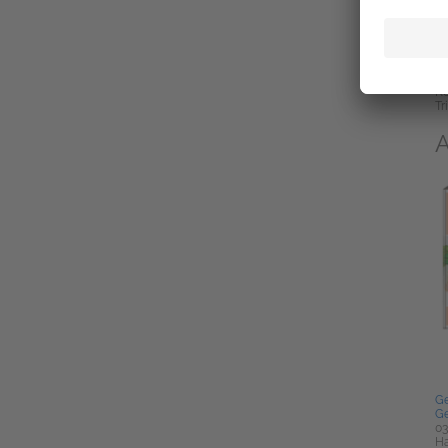
Ta
Fa
20
Fa
Ha
Ko
Tr
A
Ge
G
03
Ha