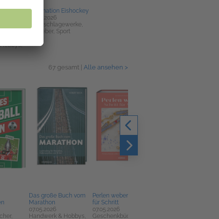
Schals
Faszination Eishockey
afischen
20.08.2026
Nachschlagewerke,
Ratgeber, Sport
cher,
 Hobbys,
67 gesamt |
Alle ansehen >
Das große Buch vom
Perlen weben Schritt
Sweet Things Only
en
Marathon
für Schritt
07.05.2026
07.05.2026
07.05.2026
Geschenkbücher,
cher,
Handwerk & Hobbys,
Geschenkbücher,
Handwerk & Hobbys,