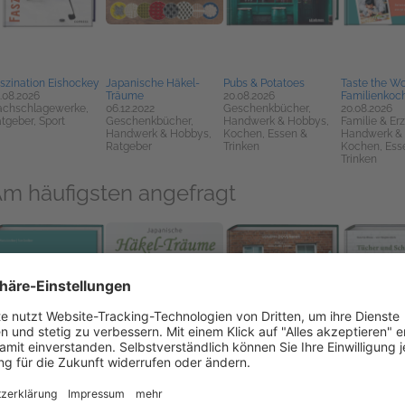
szination Eishockey
Japanische Häkel-
Pubs & Potatoes
Taste the Wo
.08.2026
Träume
20.08.2026
Familienkoc
achschlagewerke,
06.12.2022
Geschenkbücher,
20.08.2026
tgeber, Sport
Geschenkbücher,
Handwerk & Hobbys,
Familie & Er
Handwerk & Hobbys,
Kochen, Essen &
Handwerk &
Ratgeber
Trinken
Kochen, Ess
Trinken
m häufigsten angefragt