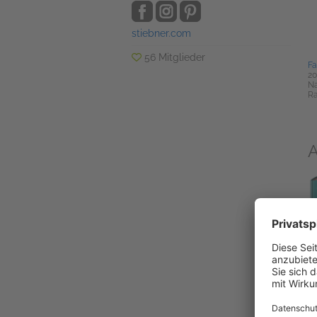
stiebner.com
56 Mitglieder
Fa
20
N
Ra
A