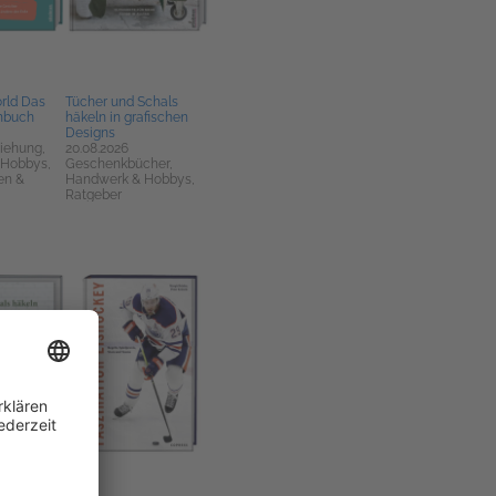
rld Das
Tücher und Schals
hbuch
häkeln in grafischen
Designs
ziehung,
20.08.2026
 Hobbys,
Geschenkbücher,
en &
Handwerk & Hobbys,
Ratgeber