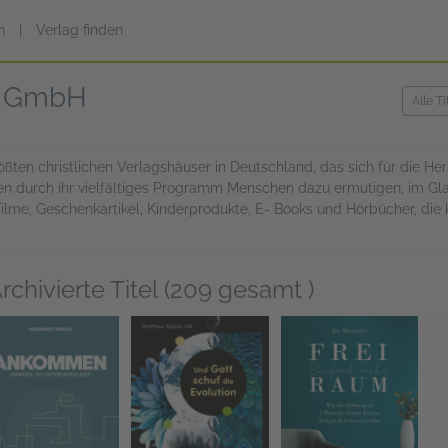
n
|
Verlag finden
e GmbH
ßten christlichen Verlagshäuser in Deutschland, das sich für die Her
en durch ihr vielfältiges Programm Menschen dazu ermutigen, im G
ilme, Geschenkartikel, Kinderprodukte, E- Books und Hörbücher, die
rchivierte Titel (209 gesamt )