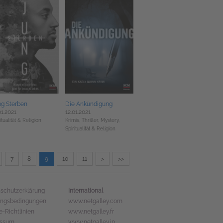
ng Sterben
Die Ankündigung
01.2021
12.01.2021
itualität & Religion
Krimis, Thriller, Mystery,
Spiritualität & Religion
7
8
9
10
11
>
>>
International
schutzerklärung
ungsbedingungen
www.netgalley.com
e-Richtlinien
www.netgalley.fr
essum
www.netgalley.jp