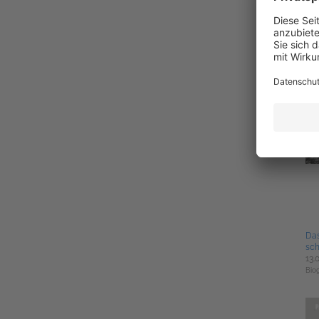
Sei
dam
21.
Bio
Das
sc
13.
Bio