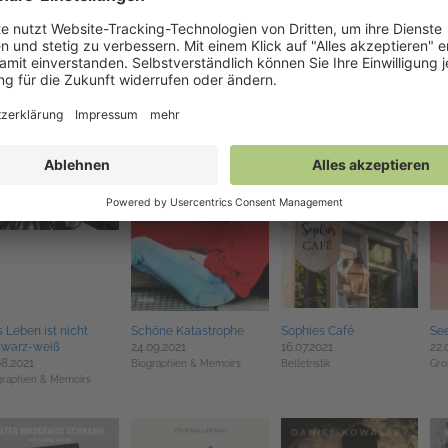
t ich tot bin, kann ich
Weihnachtsglück in Ivy
Problemzone Frau
Be
it leben
Hill
29.08.2021
24.
01.2022
27.09.2021
Biographien & Memoirs,
Sac
graphien & Memoirs
Belletristik
Ratgeber
 Leben ist nicht
Schöne Katastrophe
Sophies Café
Se
hwarz-weiß
24.09.2021
16.07.2021
22.
08.2021
Biographien & Memoirs
Belletristik
Gro
graphien & Memoirs