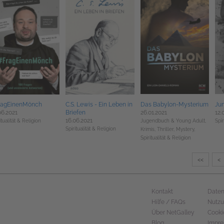
ragEinenMönch
C.S. Lewis - Ein Leben in
Das Babylon-Mysterium
Ju
06.2021
Briefen
26.01.2021
12.
16.06.2021
itualität & Religion
Jugendbuch & Young Adult,
Spir
Spiritualität & Religion
Krimis, Thriller, Mystery,
Spiritualität & Religion
<<
<
Kontakt
Daten
Hilfe / FAQs
Nutz
Über NetGalley
Cooki
Blog
Impr