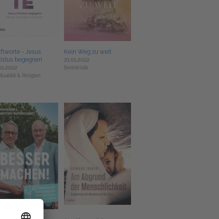
ftworte - Jesus
Kein Weg zu weit
ristus begegnen
21.01.2022
01.2022
Belletristik
itualität & Religion