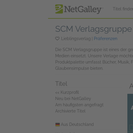
zum Hauptinhalt springen
Titel finde
SCM Verlagsgrupp
Lieblingsverlag
|
Präferenzen
Die SCM Verlagsgruppe ist eines der grö
Medien einsetzt. Unsere Verlage möcht
Produktpalette umfasst Bücher, Musik, F
Glaubensimpulse bieten.
Titel
A
<< Kurzprofil
Neu bei NetGalley
Am häufigsten angefragt
Archivierte Titel
Aus Deutschland