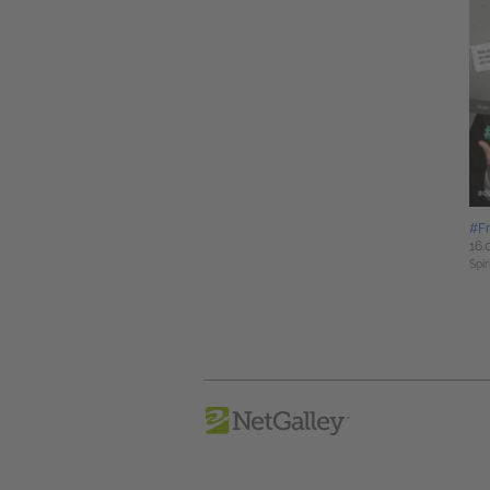
#F
16.
Spir