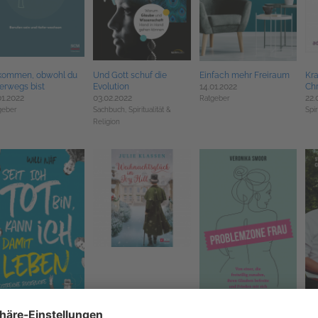
kommen, obwohl du
Und Gott schuf die
Einfach mehr Freiraum
Kra
erwegs bist
Evolution
14.01.2022
Ch
01.2022
03.02.2022
22.
Ratgeber
geber
Sachbuch,
Spiritualität &
Spir
Religion