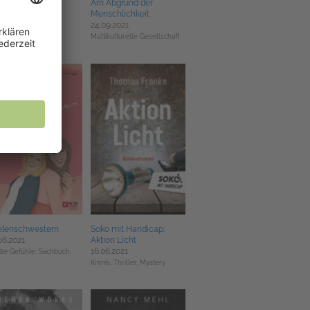
sser machen!
Am Abgrund der
09.2021
Menschlichkeit
24.09.2021
hbuch
Multikulturelle Gesellschaft
elenschwestern
Soko mit Handicap:
06.2021
Aktion Licht
16.06.2021
ße Gefühle,
Sachbuch
Krimis, Thriller, Mystery