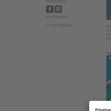
Webauftritte
scm-shop.de
175 Mitglieder
An
unt
14.
Rat