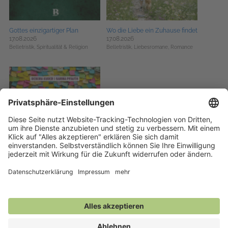
Gottes einzigartiger Plan
Wo die Liebe ein Zuhause findet
17.08.2026
17.08.2026
Belletristik,
Spiritualität & Religion
Belletristik,
Liebesromane,
Romance
Alles bisschen viel