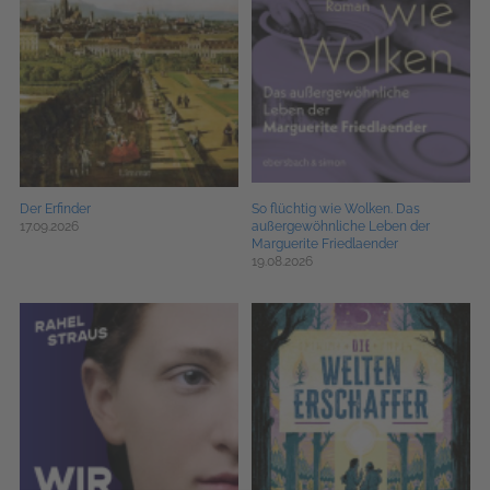
Der Erfinder
So flüchtig wie Wolken. Das
17.09.2026
außergewöhnliche Leben der
Marguerite Friedlaender
19.08.2026