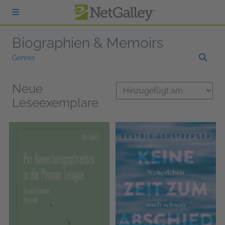
zum Hauptinhalt springen
Biographien & Memoirs
Genres
Neue
Leseexemplare