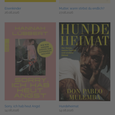
Eisenkinder
Mutter, wann stirbst du endlich?
26.08.2026
27.08.2026
Sorry, ich hab heut Angst
Hundeheimat
14.08.2026
14.08.2026