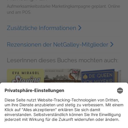
Aufmerksamkeitsstarke Marketingkampagne geplant. Online
und am POS.
Zusätzliche Informationen
Rezensionen der NetGalley-Mitglieder
LeserInnen dieses Buches mochten auch:
Der
Donnerstagsmordclub
und der unlösbare
Code
Richard Osman