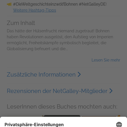
#DieWeltgeschichteinzwölfBohnen #NetGalleyDE
!
Weitere Hashtag-Tipps
Zum Inhalt
Das hätte der Hülsenfrucht niemand zugetraut! Bohnen
haben Revolutionen ausgelöst, den Aufstieg von Imperien
ermöglicht, Freiheitskämpfe symbolisch begleitet, die
Globalisierung befeuert und die...
Lesen Sie mehr
Zusätzliche Informationen
Rezensionen der NetGalley-Mitglieder
LeserInnen dieses Buches mochten auch: