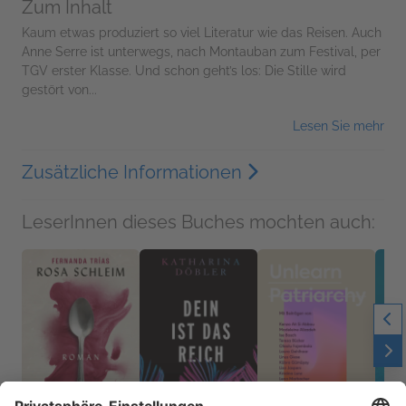
Zum Inhalt
Kaum etwas produziert so viel Literatur wie das Reisen. Auch
Anne Serre ist unterwegs, nach Montauban zum Festival, per
TGV erster Klasse. Und schon geht’s los: Die Stille wird
gestört von...
Lesen Sie mehr
Zusätzliche Informationen
LeserInnen dieses Buches mochten auch: