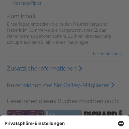
Hashtag-Tipps
Zum Inhalt
Eines Tages entdecken die beiden Freunde Karla und
Frederik im Glimmerwald ein ungewöhnliches Ei, das
niemandem zu gehören scheint. Zu ihrer Überraschung
schlüpft aus dem Ei ein kleines, flauschiges...
Lesen Sie mehr
Zusätzliche Informationen
Rezensionen der NetGalley-Mitglieder
LeserInnen dieses Buches mochten auch: