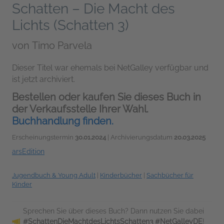
Schatten – Die Macht des
Lichts (Schatten 3)
von
Timo Parvela
Dieser Titel war ehemals bei NetGalley verfügbar und
ist jetzt archiviert.
Bestellen oder kaufen Sie dieses Buch in
der Verkaufsstelle Ihrer Wahl.
Buchhandlung finden.
Erscheinungstermin
30.01.2024
| Archivierungsdatum
20.03.2025
arsEdition
Jugendbuch & Young Adult
|
Kinderbücher
|
Sachbücher für
Kinder
Sprechen Sie über dieses Buch? Dann nutzen Sie dabei
#SchattenDieMachtdesLichtsSchatten3 #NetGalleyDE
!