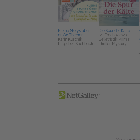
Kleine Storys über
Die Spur der Kälte
große Themen
Iva Procházková
Karin Kuschik
Belletristik, Krimis,
Ratgeber, Sachbuch
Thriller, Mystery
Views expresse