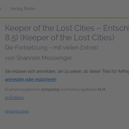
n
|
Verlag finden
Keeper of the Lost Cities – Entsc
8,5) (Keeper of the Lost Cities)
Die Fortsetzung – mit vielen Extras!
von
Shannon Messenger
Sie müssen sich anmelden, um zu sehen, ob dieser Titel für Anfr
anmelden oder registrieren
Erscheinungstermin
27.03.2023
| Archivierungsdatum
N/A
arsEdition
Kinderbücher