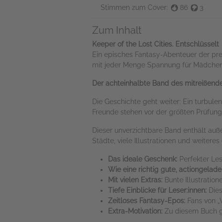
Stimmen zum Cover:
86
3
Zum Inhalt
Keeper of the Lost Cities. Entschlüsselt
Ein episches Fantasy-Abenteuer der pre
mit jeder Menge Spannung für Mädche
Der achteinhalbte Band des mitreißen
Die Geschichte geht weiter: Ein turbul
Freunde stehen vor der größten Prüfung, d
Dieser unverzichtbare Band enthält auß
Städte, viele Illustrationen und weiteres
Das ideale Geschenk:
Perfekter Le
Wie eine richtig gute, actiongelade
Mit vielen Extras:
Bunte Illustration
Tiefe Einblicke für Leser:innen:
Dies
Zeitloses Fantasy-Epos:
Fans von „
Extra-Motivation:
Zu diesem Buch gi