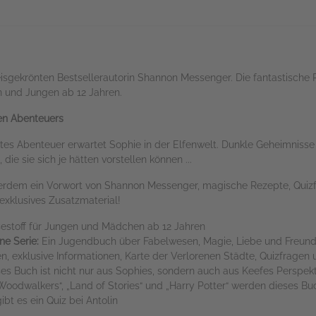
isgekrönten Bestsellerautorin Shannon Messenger. Die fantastische
n und Jungen ab 12 Jahren.
den Abenteuers
entes Abenteuer erwartet Sophie in der Elfenwelt. Dunkle Geheimnis
ie sie sich je hätten vorstellen können ...
erdem ein Vorwort von Shannon Messenger, magische Rezepte, Quizfr
 exklusives Zusatzmaterial!
sestoff für Jungen und Mädchen ab 12 Jahren
ne Serie:
Ein Jugendbuch über Fabelwesen, Magie, Liebe und Freund
en, exklusive Informationen, Karte der Verlorenen Städte, Quizfragen
es Buch ist nicht nur aus Sophies, sondern auch aus Keefes Perspekti
Woodwalkers“, „Land of Stories“ und „Harry Potter“ werden dieses B
bt es ein Quiz bei Antolin