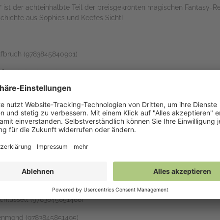
lt“ ist der achteinhalbte Teil der preisgekrönten magischen Fantasy
schichte aus Sophies und Keefes Sicht!
Aufbruch (9783845840901)
xil (9783845840918)
Feuer (9783845844541)
Verrat (9783845846293)
Tor (9783845846309)
lut (9783845846316)
ngriff (9783845846323)
 Vermächtnis (9783845846330)
schlüsselt (9783845851488)
rnenmond (9783845851495)