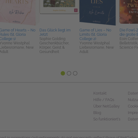
Game of Hearts – No
Das Glück liegt im
Game of Lies – No
Die Fowl-Z
Rules (St. Gloria
Jetzt
Limits (St. Gloria
die große 
College 1)
Sophie Golding
College 2)
Eoin Colfer
Yvonne Westphal
Geschenkbücher,
Yvonne Westphal
Belletristi
Liebesromane, New
Körper, Geist &
Liebesromane, New
Science Fi
Adult
Gesundheit
Adult
Kontakt
Daten
Hilfe / FAQs
Nutz
Über NetGalley
Cooki
Blog
Impr
So funktioniert's
Daten
d in promotions/advertisements do not necessarily reflect those of NetGalley or 