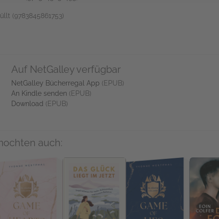
hüllt (9783845861753)
Auf NetGalley verfügbar
NetGalley Bücherregal App
(EPUB)
An Kindle senden
(EPUB)
Download
(EPUB)
mochten auch: