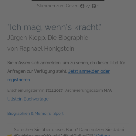
Stimmen zum Cover:
27
1
"Ich mag, wenn's kracht."
Jürgen Klopp. Die Biographie
von
Raphael Honigstein
Sie müssen sich anmelden, um zu sehen, ob dieser Titel für
Anfragen zur Verfügung steht.
Jetzt anmelden oder
registrieren
Erscheinungstermin
17.11.2017
| Archivierungsdatum
N/A
Ullstein Buchverlage
Biographien & Memoirs
|
Sport
Sprechen Sie über dieses Buch? Dann nutzen Sie dabei
#"ichMag,wenn'sKracht." #NetGalleyDE
!
Weitere