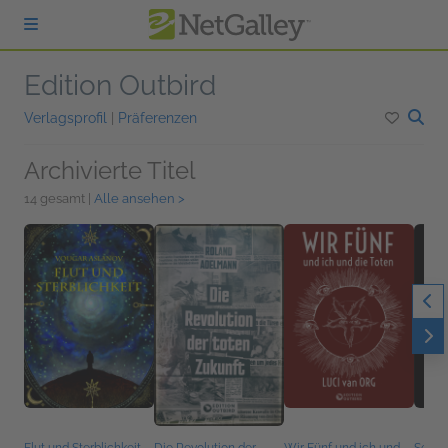
zum Hauptinhalt springen
Edition Outbird
Verlagsprofil
|
Präferenzen
Archivierte Titel
14 gesamt |
Alle ansehen >