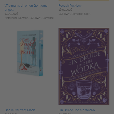
Wie man sich einen Gentleman
Foolish Puckboy
angelt
16.07.2026
17.09.2026
LGBTQIA+,
Romance,
Sport
Historische Romane,
LGBTQIA+,
Romance
Der Teufel trägt Prada
Ein Druide und ein Wodka