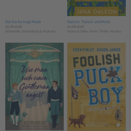
Die Rache trägt Prada
Klatsch, Tratsch und Mord
25.08.2026
20.08.2026
Belletristik,
Unterhaltung & Popkultur
Humor & Satire,
Krimis, Thriller, Mystery