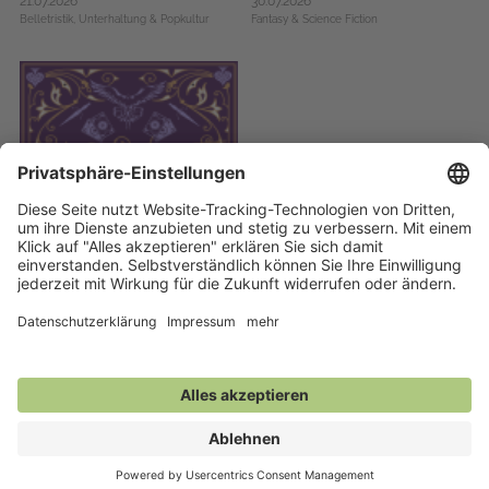
21.07.2026
30.07.2026
Belletristik,
Unterhaltung & Popkultur
Fantasy & Science Fiction
Drei Magier und eine Margarita
21.03.2024
Fantasy & Science Fiction,
Krimis, Thriller,
Mystery,
Liebesromane