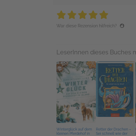
5 stars
5 stars
5 stars
5 stars
5 sta
War diese Rezension hilfreich?
LeserInnen dieses Buches 
Winterglück auf dem
Retter der Drachen –
kleinen Pferdehof in
Sei schnell wie der