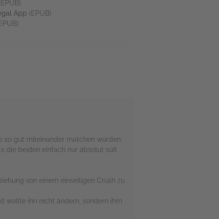
(EPUB)
egal App
(EPUB)
EPUB)
eb so gut miteinander matchen würden.
s die beiden einfach nur absolut süß
eziehung von einem einseitigen Crush zu
d wollte ihn nicht ändern, sondern ihm