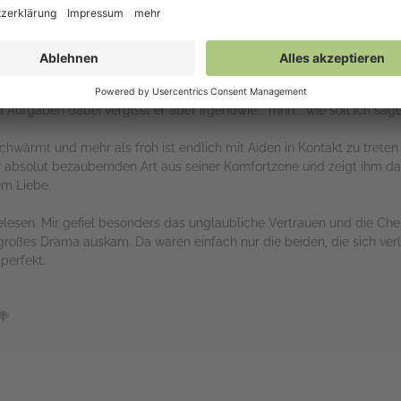
𝗮𝘀, 𝘄𝗮𝘀 𝗶𝗰𝗵 𝘄𝗶𝗹𝗹.«
tory?🍭
Zucker pur. Aiden kann keinerlei Ablenkung gebrauchen, er verschanz
ufgaben dabei vergisst er aber irgendwie... mhh... wie soll ich sage
hwärmt und mehr als froh ist endlich mit Aiden in Kontakt zu treten 
iner absolut bezaubernden Art aus seiner Komfortzone und zeigt ihm
em Liebe.
elesen. Mir gefiel besonders das unglaubliche Vertrauen und die Ch
 großes Drama auskam. Da waren einfach nur die beiden, die sich v
perfekt.
🍭
rs