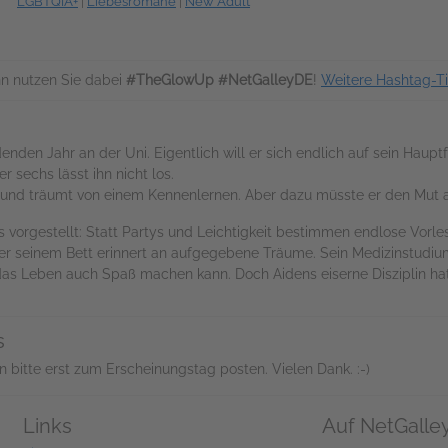
LGBTQIA+
|
Liebesromane
|
New Adult
n nutzen Sie dabei
#TheGlowUp #NetGalleyDE
!
Weitere Hashtag-T
enden Jahr an der Uni. Eigentlich will er sich endlich auf sein Haup
sechs lässt ihn nicht los.
ihm und träumt von einem Kennenlernen. Aber dazu müsste er den Mut 
s vorgestellt: Statt Partys und Leichtigkeit bestimmen endlose Vo
nter seinem Bett erinnert an aufgegebene Träume. Sein Medizinstudium
das Leben auch Spaß machen kann. Doch Aidens eiserne Disziplin hat
s
n bitte erst zum Erscheinungstag posten. Vielen Dank. :-)
Links
Auf NetGalle