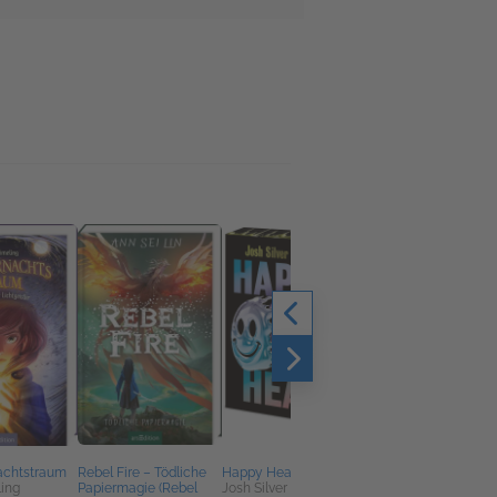
chtstraum
Rebel Fire – Tödliche
Happy Head
Venom-Dilogie 1:
ing
Papiermagie (Rebel
Josh Silver
Venom and Vengean