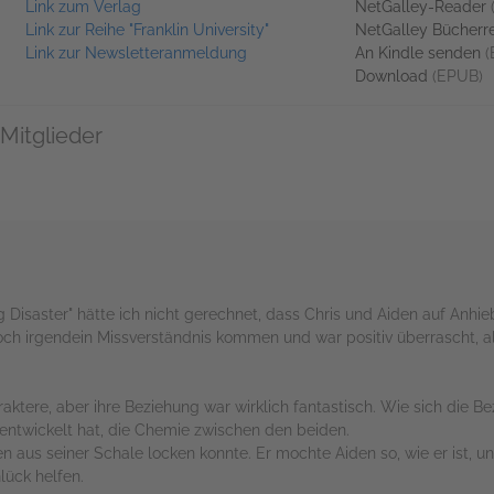
Link zum Verlag
NetGalley-Reader
Link zur Reihe "Franklin University"
NetGalley Bücherr
Link zur Newsletteranmeldung
An Kindle senden
(
Download
(EPUB)
Mitglieder
 Disaster" hätte ich nicht gerechnet, dass Chris und Aiden auf Anhi
och irgendein Missverständnis kommen und war positiv überrascht, al
aktere, aber ihre Beziehung war wirklich fantastisch. Wie sich die B
entwickelt hat, die Chemie zwischen den beiden.
 aus seiner Schale locken konnte. Er mochte Aiden so, wie er ist, un
lück helfen.