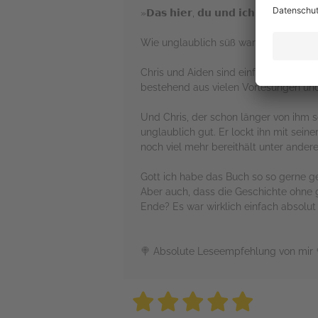
»𝗗𝗮𝘀 𝗵𝗶𝗲𝗿, 𝗱𝘂 𝘂𝗻𝗱 𝗶𝗰𝗵, 𝗶𝘀𝘁 𝗴𝗲𝗻𝗮𝘂 𝗱
Wie unglaublich süß war bitte diese S
Chris und Aiden sind einfach absolut 
bestehend aus vielen Vorlesungen und A
Und Chris, der schon länger von ihm sc
unglaublich gut. Er lockt ihn mit se
noch viel mehr bereithält unter ander
Gott ich habe das Buch so so gerne g
Aber auch, dass die Geschichte ohne
Ende? Es war wirklich einfach absolut 
🍭 Absolute Leseempfehlung von mir 
5 stars
5 stars
5 stars
5 stars
5 sta