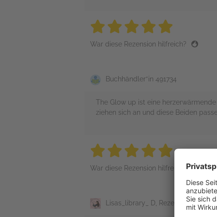
5 stars
5 stars
5 stars
5 stars
5 sta
War diese Rezension hilfreich?
Buchhändler*in 491734
The Glow up ist eine herzerwärmende 
ziehen sich an und diese Beiden passe
5 stars
5 stars
5 stars
5 stars
5 sta
War diese Rezension hilfreich?
Lisas_library_ D, Rezensent*in