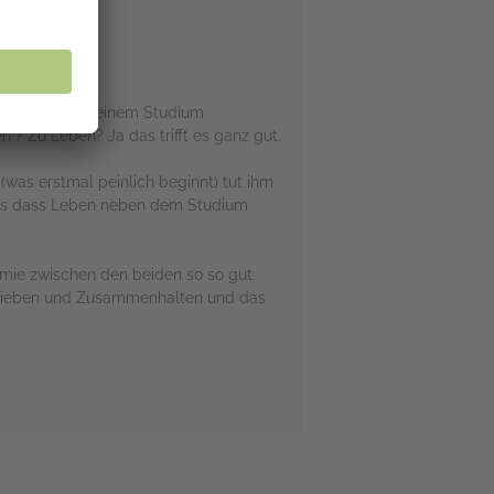
t sich hinter seinem Studium
n ? Zu Leben? Ja das trifft es ganz gut.
(was erstmal peinlich beginnt) tut ihm
 das dass Leben neben dem Studium
emie zwischen den beiden so so gut.
erlieben und Zusammenhalten und das