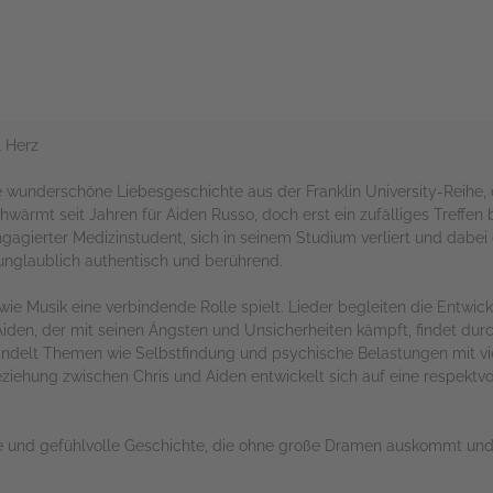
l Herz
 wunderschöne Liebesgeschichte aus der Franklin University-Reihe, 
wärmt seit Jahren für Aiden Russo, doch erst ein zufälliges Treffen br
gagierter Medizinstudent, sich in seinem Studium verliert und dabei
unglaublich authentisch und berührend.
wie Musik eine verbindende Rolle spielt. Lieder begleiten die Entwi
Aiden, der mit seinen Ängsten und Unsicherheiten kämpft, findet durc
handelt Themen wie Selbstfindung und psychische Belastungen mit vi
iehung zwischen Chris und Aiden entwickelt sich auf eine respektvo
arte und gefühlvolle Geschichte, die ohne große Dramen auskommt un