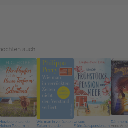
rs
mochten auch:
Herzklopfen auf der
Wie man in verrückten
Unsere
Dämmerna
kleinen Teefarm in
Zeiten nicht den
Frühstückspension am
Anne Amel