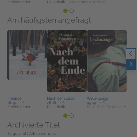
Kinderbücher
Belletristik, Geschichte
Belletristik
Am häufigsten angefragt
Freunde
Nach dem Ende
Wellenlänge
16.09.2026
26.08.2026
09.09.2026
Kinderbücher
Belletristik
Belletristik, Geschichte
Archivierte Titel
81 gesamt |
Alle ansehen >