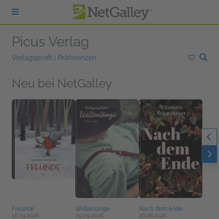
zum Hauptinhalt springen
Picus Verlag
Verlagsprofil
|
Präferenzen
Neu bei NetGalley
Freunde
Wellenlänge
Nach dem Ende
16.09.2026
09.09.2026
26.08.2026