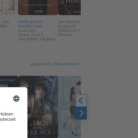
- Der
Heute geh ich
Der brennende Himmel
Tatort Hafen - Der Tote
dlen
trotzdem raus
01.09.2026
von Lagerhaus F
01.09.2026
Belletristik, Historische
01.09.2026
Körper, Geist &
Romane
Belletristik, Krimis,
Gesundheit, Ratgeber
Thriller, Mystery
49 gesamt |
Alle ansehen >