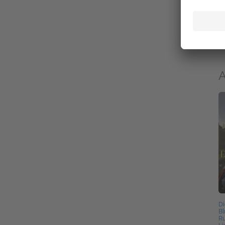
FI
Ze
03
Be
Th
A
Di
Bl
Ru