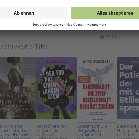
VE - Das Ticken der
Die Straße der
Dream of the Jet-Black
Tatort Hafen
it
Knochen
City
von Lagerha
.08.2026
01.07.2026
01.09.2026
01.09.2026
lletristik, Krimis,
Belletristik, Krimis,
Belletristik, Fantasy &
Belletristik, 
riller, Mystery
Thriller, Mystery
Science Fiction
Thriller, Mys
rchivierte Titel
e Königin der
Der Tod hat einen
Gegenmacht: Die
Der Patient, 
umenmaler. Rachel
langen Atem
Zivilgesellschaft
Stille sprach
ysch – Ihre größte
01.06.2026
schlägt zurück
01.06.2026