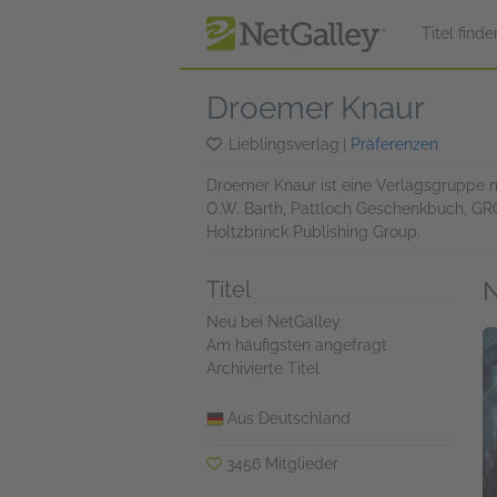
zum Hauptinhalt springen
Titel finde
Droemer Knaur
Lieblingsverlag
|
Präferenzen
Droemer Knaur ist eine Verlagsgruppe 
O.W. Barth, Pattloch Geschenkbuch, GR
Holtzbrinck Publishing Group.
N
Titel
Neu bei NetGalley
Am häufigsten angefragt
Archivierte Titel
Aus Deutschland
3456 Mitglieder