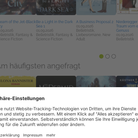
eam of the Jet-Black
Be a Light in the Dark
A Business Proposal 2
Niederegger 
ty
Sea 1
01.09.2026
Traum vom e
.09.2026
01.09.2026
Belletristik,
Genuss
lletristik, Fantasy &
Belletristik, Fantasy &
Liebesromane, New
01.09.2026
ience Fiction
Science Fiction
Adult
Belletristik
m häufigsten angefragt