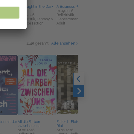
 - Der Tote
Be a Light in the Dark
A Business Proposal 2
Die Villa
us F
Sea 1
01.09.2026
03.08.2026
01.09.2026
Belletristik,
Horror, Krimis, Thriller,
Krimis,
Belletristik, Fantasy &
Liebesromane, New
Mystery
tery
Science Fiction
Adult
1145 gesamt |
Alle ansehen >
der mit der
All die Farben
Eisfeld - Fleisch und
REM
zwischen uns
Blut
19.03.2026
01.06.2026
01.06.2026
Belletristik, Horror,