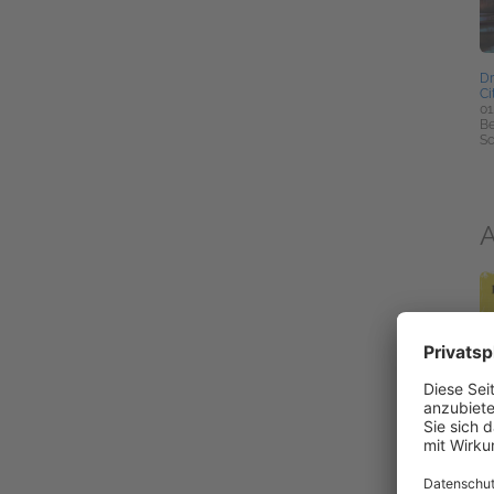
Dr
Ci
01
Be
Sc
A