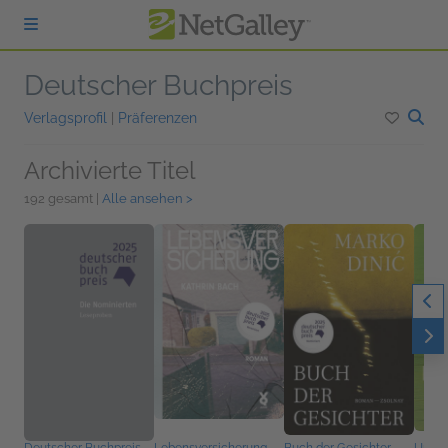
zum Hauptinhalt springen
Deutscher Buchpreis
Verlagsprofil
|
Präferenzen
Archivierte Titel
192 gesamt |
Alle ansehen >