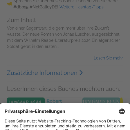
Sprechen Sie über dieses Buch? Dann nutzen Sie dabei
#dbp25 #NetGalleyDE
!
Weitere Hashtag-Tipps
Zum Inhalt
Von einer Gegenwart, die gern mehr über ihre Zukunft
wüsste. Der neue Roman von Jonas Lüscher, ausgezeichnet
mit dem Wilhelm Raabe-Literaturpreis 2025 Ein algerischer
Soldat gerät in den ersten...
Lesen Sie mehr
Zusätzliche Informationen
LeserInnen dieses Buches mochten auch: