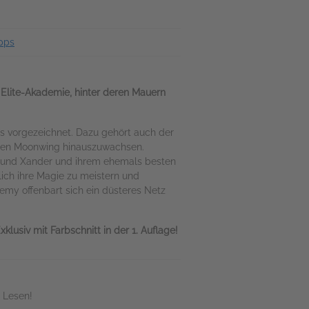
pps
 Elite-Akademie, hinter deren Mauern
ls vorgezeichnet. Dazu gehört auch der
amen Moonwing hinauszuwachsen.
reund Xander und ihrem ehemals besten
ich ihre Magie zu meistern und
emy offenbart sich ein düsteres Netz
lusiv mit Farbschnitt in der 1. Auflage!
 Lesen!