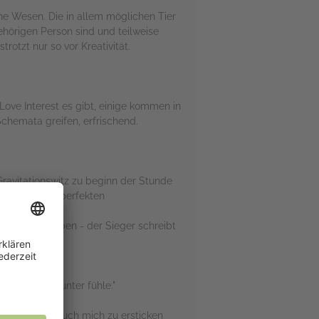
che Wesen. Die in allem möglichen Tier
ehörigen Person sind und teilweise
otzt nur so vor Kreativität.
Love Interest es gibt, einige kommen in
Schemata greifen, erfrischend.
 Gravitationswitz zu beginn der Stunde
hn somit zum perfekten
e gelernt haben - der Sieger schreibt
ich mich darunter fühle."
hat, das nun auch mich zu ersticken