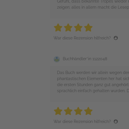
Gefühl, dass bekannte Tropes wieder 
zeigen; alles in allem macht die Lese
4 stars
4 stars
4 stars
4 stars
4 sta
War diese Rezension hilfreich?
Buchhändler*in 1122048
Das Buch werden wir allein wegen der
phantastischen Elementen her hat sich 
die ersten Stunden ganz gut angehört.
sprachlich einfach gehalten wurden. D
4 stars
4 stars
4 stars
4 stars
4 sta
War diese Rezension hilfreich?