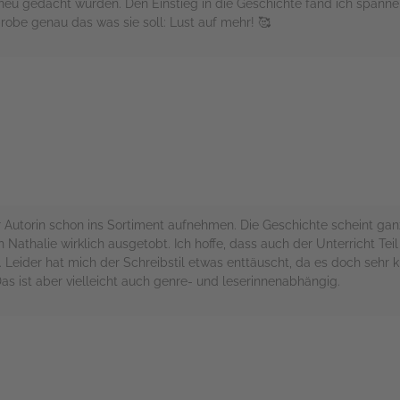
neu gedacht wurden. Den Einstieg in die Geschichte fand ich spannen
probe genau das was sie soll: Lust auf mehr! 🥰
rs
 Autorin schon ins Sortiment aufnehmen. Die Geschichte scheint ga
Nathalie wirklich ausgetobt. Ich hoffe, dass auch der Unterricht Teil
 Leider hat mich der Schreibstil etwas enttäuscht, da es doch sehr 
as ist aber vielleicht auch genre- und leserinnenabhängig.
rs