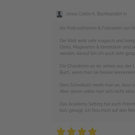
Jenna Caitlin K, Buchhändler*in
Als Podcasthörerin & Followerin von N
Die Welt wirkt sehr magisch und komple
Glints, Magiearten & Identitäten sind 
werden, darauf bin ich auch sehr gesp
Die Charaktere an sic wirken aus der 
Buch, wenn man sie besser kennenlern
Dem Schreibstil merkt man an, dass es
Aber davon sollte man sich nicht absc
Das Academy Setting hat auch Potenti
kurz gesagt, ich freu mich auf den Re
4 stars
4 stars
4 stars
4 stars
4 sta