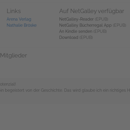
Links
Auf NetGalley verfügbar
Arena Verlag
NetGalley-Reader
(EPUB)
Nathalie Bröske
NetGalley Bücherregal App
(EPUB)
An Kindle senden
(EPUB)
Download
(EPUB)
Mitglieder
tenzial!
n begeistert von der Geschichte. Das wird glaube ich ein richtiges 
rs