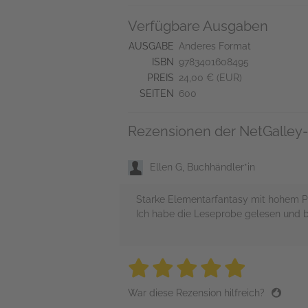
Verfügbare Ausgaben
AUSGABE
Anderes Format
ISBN
9783401608495
PREIS
24,00 € (EUR)
SEITEN
600
Rezensionen der NetGalley-
Ellen G, Buchhändler*in
Starke Elementarfantasy mit hohem Po
Ich habe die Leseprobe gelesen und bi
5 stars
5 stars
5 stars
5 stars
5 sta
War diese Rezension hilfreich?