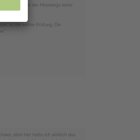
mit die Fassade der Moowings keine
das ist die wahre Prüfung. Die
e."
wer, aber hier hatte ich wirklich das