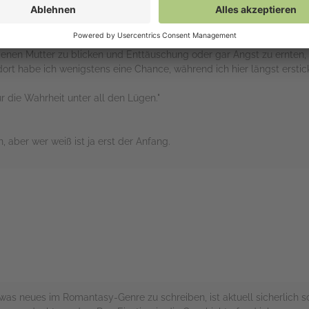
ein Feuer genauso im Inneren verkümmern wird wie sein Tier, nur da
genen Mutter zu blicken und Enttäuschung oder gar Angst zu ernten, 
rt habe ich wenigstens eine Chance, während ich hier längst erstick
für die Wahrheit unter all den Lügen."
, aber wer weiß ist ja erst der Anfang.
rs
as neues im Romantasy-Genre zu schreiben, ist aktuell sicherlich sch