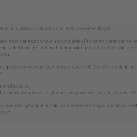
athalie musste ich natürlich die Leseprobe verschlingen!
x, nach der Kostprobe bin ich auf jeden Fall bereit, tiefer darin ei
sehr cool! Wohin der plot noch führen wird und welche Rolle die bere
annt.
Leseprobe noch etwas flach und stereotypisch. Da hoffe ich dann auf
t.
 ein Debüt ist.
hrecken lassen, denn ich glaube das ganze hier hat auf jeden Fall Po
al & ich bin gespannt auf die kommenden Prüfungen für Nova und ih
lease!
rs