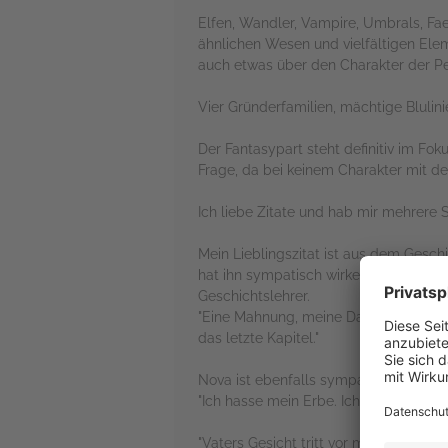
Elfen, Wandler, Vampire, Umbrals, Fae
ähnlichen Wesen und vielfältigen Elem
auch etwas über den Charakter der Per
Vier Gründerfamilien, mächtige Blulin
Der Fantasypart steht definitiv im Fok
Frage, da bei keinem Charakter mit dem
Ich liebe Zitate und hab mir mehrere 
Mein Lieblingszitat ist aus dem Geschi
hat ihn sympatisch wirken lassen abe
Geschichtslehrer.
"Eine Mahnung, meine Damen und Herre
das letzte Kapitel."
Nova ist ebenfalls sympatisch.
"Ich hasse mein Erbe. Ich hasse die E
"Vaters Gesicht tritt vor mein innere