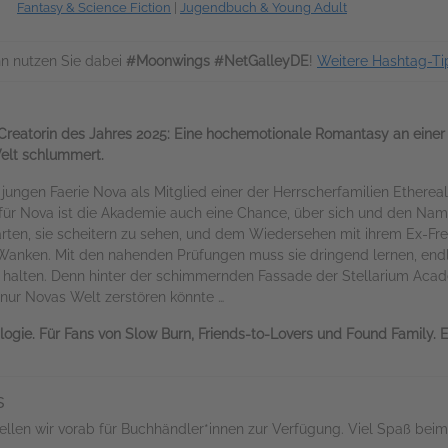
Fantasy & Science Fiction
|
Jugendbuch & Young Adult
n nutzen Sie dabei
#Moonwings #NetGalleyDE
!
Weitere Hashtag-Ti
Creatorin des Jahres 2025: Eine hochemotionale Romantasy an einer
elt schlummert.
jungen Faerie Nova als Mitglied einer der Herrscherfamilien Etherea
 für Nova ist die Akademie auch eine Chance, über sich und den N
arten, sie scheitern zu sehen, und dem Wiedersehen mit ihrem Ex-F
anken. Mit den nahenden Prüfungen muss sie dringend lernen, endl
zu halten. Denn hinter der schimmernden Fassade der Stellarium Acad
 nur Novas Welt zerstören könnte …
gie. Für Fans von Slow Burn, Friends-to-Lovers und Found Family. Exk
s
llen wir vorab für Buchhändler*innen zur Verfügung. Viel Spaß beim