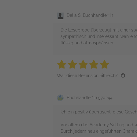
Delia S, Buchhändler*in
Die Leseprobe überzeugt mit einer s
sympathisch und interessant, während
flüssig und atmosphärisch.
5 stars
5 stars
5 stars
5 stars
5 sta
War diese Rezension hilfreich?
Buchhändler*in 570244
Ich bin positiv überrascht, diese Ges
Vor allem das Academy Setting und wa
Durch jedem neu eingeführten Charakt