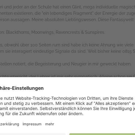
ri und jeder an der Schule hat einen Glint, mega individuelle magis
enten existieren, die "ein lebendiges Fragment" der Energie der zug
son aussagen. Meine absoluten Lieblingswesen. Diese Fantasywelt str
ien: Blackthorns, Moonwings, Ravencrests & Sunspires.
us, obwohl über 100 Seiten rum sind habe ich keine Ahnung wie viele 
 sie interagiert eindeutige Signale da sind. Weil bisher keine 0815 
Stellen notiert, die Begeisterung und Neugier in mir geweckt haben.
chtsunterricht, der Lehrer ist mir sehr sympatisch. Alleine schon sei
r die Folgende Aussage hat seine Weisheit untermauert und macht i
n. Selbst die stärksten Bündnisse könne brechen und - wie wir heut
rwartungen die an den Namen Moonwing geknüpft sind, und wie klein 
s Auge - der Wolf ,der sein Heulen gegen ein Schweigen eingetauscht 