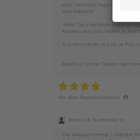
droht. Manchmal frage ich mich, ob m
Risse bekommt."
"Jeden Tag in die kalten Augen der ei
Academy mag mich fordern, ja. Aber do
"Erst wenn ich hier raus bin, ist Platz 
Aktuell 4,5* mit ner Tendenz nach oben
4 stars
4 stars
4 stars
4 stars
4 sta
War diese Rezension hilfreich?
Rebecca B, Buchhändler*in
Eine vielversprechende Leseprobe! Etw