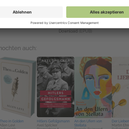
Links
Auf NetGalley verfügbar
mehr zum Buch
NetGalley-Reader
(EPUB)
NetGalley Bücherregal App
(EPUB)
An Kindle senden
(EPUB)
Download
(EPUB)
mochten auch:
Theo in Golden
Hitlers Gefolgsmann
An den Ufern von
Der Liebe
Allen Levi
Axel Spilcker
Stellata
Martin Eh