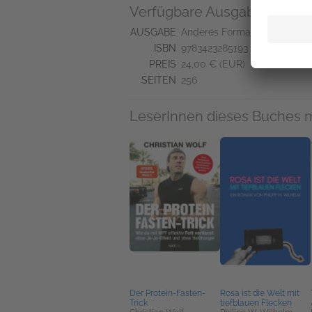
Verfügbare Ausgaben
AUSGABE
Anderes Format
ISBN
9783423285193
PREIS
24,00 € (EUR)
SEITEN
256
LeserInnen dieses Buches 
Der Protein-Fasten-
Rosa ist die Welt mit
Trick
tiefblauen Flecken