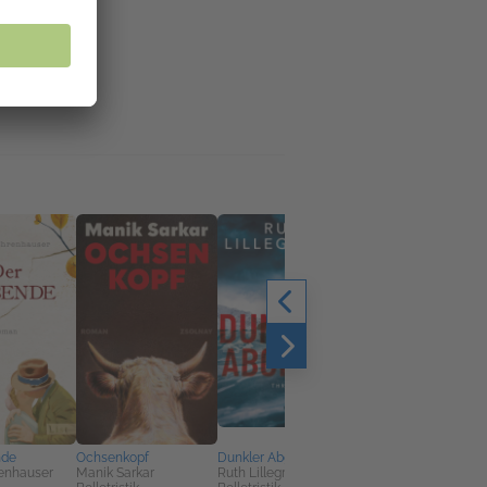
nde
Ochsenkopf
Dunkler Abgrund
Bevor sie ihn finden
renhauser
Manik Sarkar
Ruth Lillegraven
Natali Simmonds