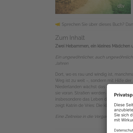
Sprechen Sie über dieses Buch? Dan
Zum Inhalt
Zwei Hebammen, ein kleines Mädchen und
Ein ungewöhnlicher, auch ungewöhnlich 
Jahren
Dort, wo es rau und windig ist, manchmal
Weg ist zu weit –, sondern mit Hilfe d
Niederlanden wächst das Mädchen auf, e
sie voran. Straßen werden geteert, Fern
insbesondere das Leben der Frauen ände
zeigt Katrin de Vries: Die kleine Welt ei
Eine Zeitreise in die Vergangenheit, die