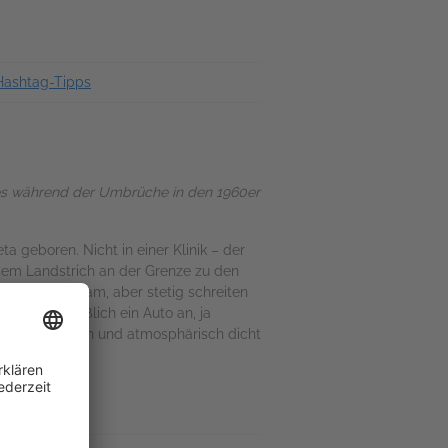
Hashtag-Tipps
fes während der Umbrüche in den 1960er
a geboren. Nicht in einer Klinik – der
esem Landstrich an der Grenze zu den
ngen – langsam, aber stetig schreiten
 und schließlich ein Auto an, ja
el. Anschaulich und atmosphärisch dicht
nd Verlust