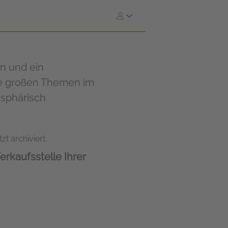
n und ein
die großen Themen im
osphärisch
zt archiviert.
erkaufsstelle Ihrer