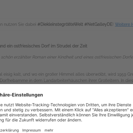
n nutzen Sie dabei
#DiekleinstegrößteWelt #NetGalleyDE
!
Weitere 
 ein ostfriesisches Dorf im Strudel der Zeit
schön erzählter Roman einer Kindheit und eines ostfriesischen Dor
 eisig kalt, und wo ein großer Himmel alles überwölbt, wird 1959 Gret
er Dorfhebamme in dem Landarbeiterhäuschen ihrer Großeltern. In di
ingefügt in das Dasein ihrer Vorfahren, und doch gibt es Veränderu
seher und Wäscheschleuder halten Einzug, man schafft sich ein Moped
rt sich: Geburten, Mutterschaft, Familie, alles unterliegt dem Wand
nes ostfriesischen Dorfes war eine große.
 deutlich macht, dass Veränderungen für beides stehen: Fortschritt u